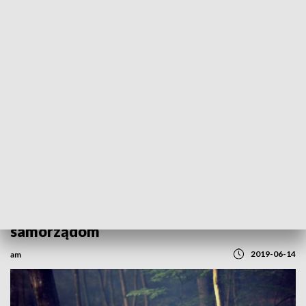
REGIONY
Plaga komarów w Polsce. Rząd pomoże
samorządom
2019-06-14
am