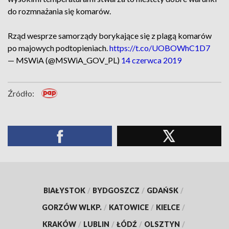
do rozmnażania się komarów.
Rząd wesprze samorządy borykające się z plagą komarów
po majowych podtopieniach.
https://t.co/UOBOWhC1D7
— MSWiA (@MSWiA_GOV_PL)
14 czerwca 2019
Źródło:
BIAŁYSTOK
/
BYDGOSZCZ
/
GDAŃSK
/
GORZÓW WLKP.
/
KATOWICE
/
KIELCE
/
KRAKÓW
/
LUBLIN
/
ŁÓDŹ
/
OLSZTYN
/