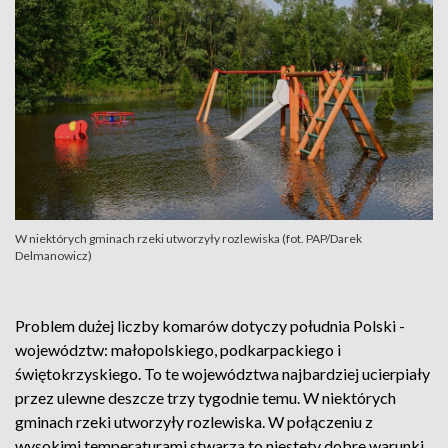
W niektórych gminach rzeki utworzyły rozlewiska (fot. PAP/Darek
Delmanowicz)
Problem dużej liczby komarów dotyczy południa Polski -
województw: małopolskiego, podkarpackiego i
świętokrzyskiego. To te województwa najbardziej ucierpiały
przez ulewne deszcze trzy tygodnie temu. W niektórych
gminach rzeki utworzyły rozlewiska. W połączeniu z
wysokimi temperaturami stwarza to niestety dobre warunki