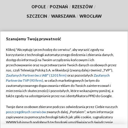
OPOLE
/
POZNAŃ
/
RZESZÓW
/
SZCZECIN
/
WARSZAWA
/
WROCŁAW
Szanujemy Twoją prywatność
Dołącz do nas:
Kliknij "Akceptuję i przechodzę do serwisu", aby wyrazić zgody na
korzystanie z technologii automatycznego śledzenia i zbierania danych,
TVP
dostęp do informacji na Twoim urządzeniu końcowym i ich
Abonament TVP
przechowywanie oraz na przetwarzanie Twoich danych osobowych przez
Regulamin TVP
nas, czyli Telewizję Polską S.A. w likwidacji (zwaną dalej również „TVP”),
Emisja w TVP
Zaufanych Partnerów z IAB* (1201 firm)
Polityka prywatności
oraz pozostałych
Zaufanych
Partnerów TVP (93 firm)
, w celach marketingowych (w tym do
Centrum informacji TVP
Moje zgody
zautomatyzowanego dopasowania reklam do Twoich zainteresowań i
mierzenia ich skuteczności) i pozostałych, które wskazujemy poniżej, a
Naziemna Telewizja Cyfrowa
Pomoc
także zgody na udostępnianie przez nas identyfikatora PPID do Google.
Sklep TVP
Biuro reklamy
Twoje dane osobowe zbierane podczas odwiedzania przez Ciebie naszych
Rada Programowa
poszczególnych serwisów
zwanych dalej „Portalem”, w tym informacje
Kontakt
zapisywane za pomocą technologii takich jak: pliki cookie, sygnalizatory
System NOS
WWW lub innych podobnych technologii umożliwiających świadczenie
dopasowanych i bezpiecznych usług, personalizację treści oraz reklam,