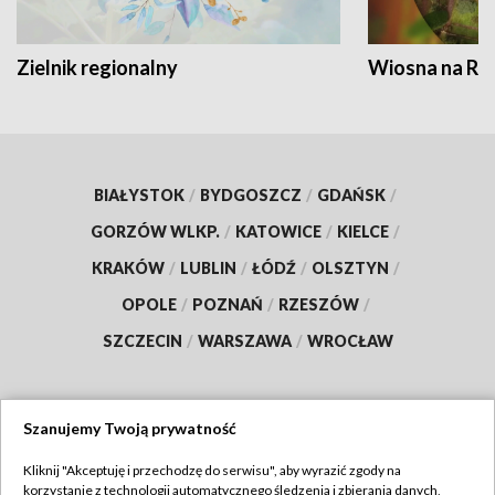
Zielnik regionalny
Wiosna na RO
BIAŁYSTOK
/
BYDGOSZCZ
/
GDAŃSK
/
GORZÓW WLKP.
/
KATOWICE
/
KIELCE
/
KRAKÓW
/
LUBLIN
/
ŁÓDŹ
/
OLSZTYN
/
OPOLE
/
POZNAŃ
/
RZESZÓW
/
SZCZECIN
/
WARSZAWA
/
WROCŁAW
Szanujemy Twoją prywatność
Dołącz do nas:
Kliknij "Akceptuję i przechodzę do serwisu", aby wyrazić zgody na
korzystanie z technologii automatycznego śledzenia i zbierania danych,