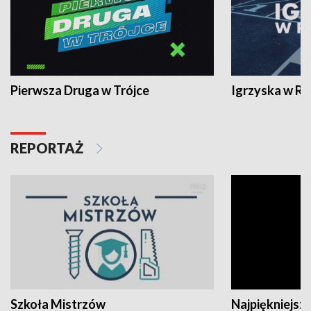
Pierwsza Druga w Trójce
Igrzyska w R
REPORTAŻ
Szkoła Mistrzów
Najpiękniejsze