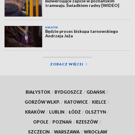
Bulwersujące zajście w poznańskim
tramwaju. Świadkiem radny [WIDEO]
KRAKÓW
Będzie proces biskupa tarnowskiego
Andrzeja Jeża
ZOBACZ WIĘCEJ
BIAŁYSTOK
/
BYDGOSZCZ
/
GDAŃSK
/
GORZÓW WLKP.
/
KATOWICE
/
KIELCE
/
KRAKÓW
/
LUBLIN
/
ŁÓDŹ
/
OLSZTYN
/
OPOLE
/
POZNAŃ
/
RZESZÓW
/
SZCZECIN
/
WARSZAWA
/
WROCŁAW