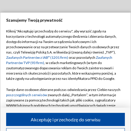
Szanujemy Twoją prywatność
Dołącz do nas:
Kliknij "Akceptuję i przechodzę do serwisu", aby wyrazić zgody na
korzystanie z technologii automatycznego śledzenia i zbierania danych,
TVP
dostęp do informacji na Twoim urządzeniu końcowym i ich
Abonament TVP
przechowywanie oraz na przetwarzanie Twoich danych osobowych przez
Regulamin TVP
nas, czyli Telewizję Polską S.A. w likwidacji (zwaną dalej również „TVP”),
Emisja w TVP
Polityka prywatności
Zaufanych Partnerów z IAB* (1201 firm)
oraz pozostałych
Zaufanych
Partnerów TVP (93 firm)
, w celach marketingowych (w tym do
Centrum informacji TVP
Moje zgody
zautomatyzowanego dopasowania reklam do Twoich zainteresowań i
mierzenia ich skuteczności) i pozostałych, które wskazujemy poniżej, a
Naziemna Telewizja Cyfrowa
Pomoc
także zgody na udostępnianie przez nas identyfikatora PPID do Google.
Sklep TVP
Biuro reklamy
Twoje dane osobowe zbierane podczas odwiedzania przez Ciebie naszych
Rada Programowa
Kontakt
poszczególnych serwisów
zwanych dalej „Portalem”, w tym informacje
zapisywane za pomocą technologii takich jak: pliki cookie, sygnalizatory
System NOS
WWW lub innych podobnych technologii umożliwiających świadczenie
dopasowanych i bezpiecznych usług, personalizację treści oraz reklam,
Informacje o nadawcy
Kanały
udostępnianie funkcji mediów społecznościowych oraz analizowanie
Akceptuję i przechodzę do serwisu
ruchu w Internecie.
Program dla prasy
©2026 Telewizja Polska S.A. w likwidacji