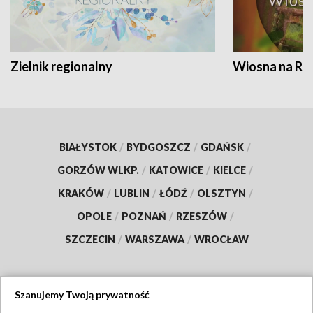
Zielnik regionalny
Wiosna na RO
BIAŁYSTOK
/
BYDGOSZCZ
/
GDAŃSK
/
GORZÓW WLKP.
/
KATOWICE
/
KIELCE
/
KRAKÓW
/
LUBLIN
/
ŁÓDŹ
/
OLSZTYN
/
OPOLE
/
POZNAŃ
/
RZESZÓW
/
SZCZECIN
/
WARSZAWA
/
WROCŁAW
Szanujemy Twoją prywatność
Dołącz do nas: