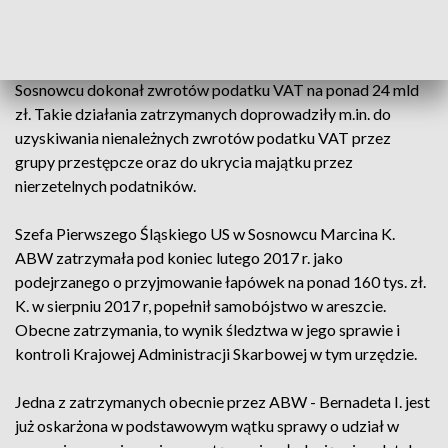
majątkowej przez inne podmioty - zaznaczył Żaryn.
W latach 2009-17 Pierwszy Śląski Urząd Skarbowy w
Sosnowcu dokonał zwrotów podatku VAT na ponad 24 mld
zł. Takie działania zatrzymanych doprowadziły m.in. do
uzyskiwania nienależnych zwrotów podatku VAT przez
grupy przestępcze oraz do ukrycia majątku przez
nierzetelnych podatników.
Szefa Pierwszego Śląskiego US w Sosnowcu Marcina K.
ABW zatrzymała pod koniec lutego 2017 r. jako
podejrzanego o przyjmowanie łapówek na ponad 160 tys. zł.
K. w sierpniu 2017 r, popełnił samobójstwo w areszcie.
Obecne zatrzymania, to wynik śledztwa w jego sprawie i
kontroli Krajowej Administracji Skarbowej w tym urzędzie.
Jedna z zatrzymanych obecnie przez ABW - Bernadeta I. jest
już oskarżona w podstawowym wątku sprawy o udział w