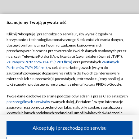
Szanujemy Twoją prywatność
Dołącz do nas:
Kliknij "Akceptuję i przechodzę do serwisu", aby wyrazić zgody na
korzystanie z technologii automatycznego śledzenia i zbierania danych,
TVP
dostęp do informacji na Twoim urządzeniu końcowym i ich
Abonament TVP
przechowywanie oraz na przetwarzanie Twoich danych osobowych przez
Regulamin TVP
nas, czyli Telewizję Polską S.A. w likwidacji (zwaną dalej również „TVP”),
Emisja w TVP
Polityka prywatności
Zaufanych Partnerów z IAB* (1201 firm)
oraz pozostałych
Zaufanych
Partnerów TVP (93 firm)
, w celach marketingowych (w tym do
Centrum informacji TVP
Moje zgody
zautomatyzowanego dopasowania reklam do Twoich zainteresowań i
mierzenia ich skuteczności) i pozostałych, które wskazujemy poniżej, a
Naziemna Telewizja Cyfrowa
Pomoc
także zgody na udostępnianie przez nas identyfikatora PPID do Google.
Sklep TVP
Biuro reklamy
Twoje dane osobowe zbierane podczas odwiedzania przez Ciebie naszych
Rada Programowa
Kontakt
poszczególnych serwisów
zwanych dalej „Portalem”, w tym informacje
zapisywane za pomocą technologii takich jak: pliki cookie, sygnalizatory
System NOS
WWW lub innych podobnych technologii umożliwiających świadczenie
dopasowanych i bezpiecznych usług, personalizację treści oraz reklam,
Informacje o nadawcy
Kanały
udostępnianie funkcji mediów społecznościowych oraz analizowanie
Akceptuję i przechodzę do serwisu
ruchu w Internecie.
Program dla prasy
©2026 Telewizja Polska S.A. w likwidacji