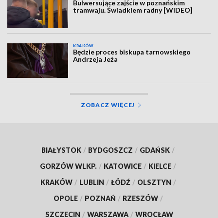
Bulwersujące zajście w poznańskim
tramwaju. Świadkiem radny [WIDEO]
KRAKÓW
Będzie proces biskupa tarnowskiego
Andrzeja Jeża
ZOBACZ WIĘCEJ
BIAŁYSTOK
/
BYDGOSZCZ
/
GDAŃSK
/
GORZÓW WLKP.
/
KATOWICE
/
KIELCE
/
KRAKÓW
/
LUBLIN
/
ŁÓDŹ
/
OLSZTYN
/
OPOLE
/
POZNAŃ
/
RZESZÓW
/
SZCZECIN
/
WARSZAWA
/
WROCŁAW