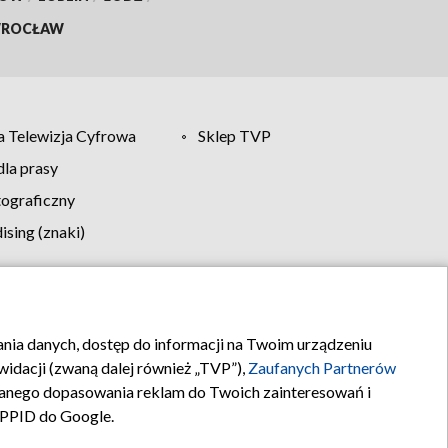
ROCŁAW
 Telewizja Cyfrowa
Sklep TVP
la prasy
tograficzny
sing (znaki)
klamy
Kontakt
rania danych, dostęp do informacji na Twoim urządzeniu
idacji (zwaną dalej również „TVP”),
Zaufanych Partnerów
anego dopasowania reklam do Twoich zainteresowań i
a PPID do Google.