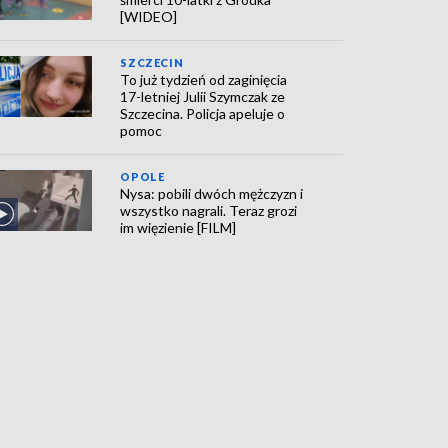
[WIDEO]
SZCZECIN
To już tydzień od zaginięcia
17-letniej Julii Szymczak ze
Szczecina. Policja apeluje o
pomoc
OPOLE
Nysa: pobili dwóch mężczyzn i
wszystko nagrali. Teraz grozi
im więzienie [FILM]