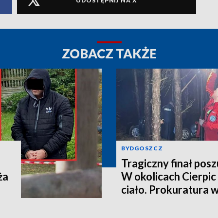
UDOSTĘPNIJ NA X
ZOBACZ TAKŻE
BYDGOSZCZ
Tragiczny finał pos
ża
W okolicach Cierpic 
ciało. Prokuratura 
kobieta miała obraże
wideo]