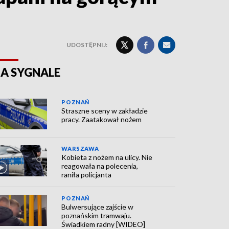
UDOSTĘPNIJ:
A SYGNALE
POZNAŃ
Straszne sceny w zakładzie
pracy. Zaatakował nożem
WARSZAWA
Kobieta z nożem na ulicy. Nie
reagowała na polecenia,
raniła policjanta
POZNAŃ
Bulwersujące zajście w
poznańskim tramwaju.
Świadkiem radny [WIDEO]