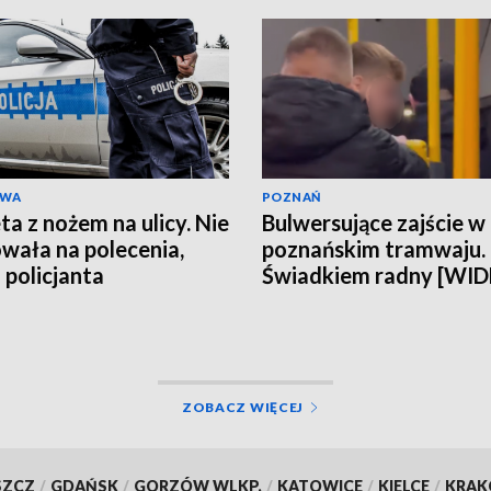
AWA
POZNAŃ
ta z nożem na ulicy. Nie
Bulwersujące zajście w
wała na polecenia,
poznańskim tramwaju.
 policjanta
Świadkiem radny [WI
ZOBACZ WIĘCEJ
SZCZ
/
GDAŃSK
/
GORZÓW WLKP.
/
KATOWICE
/
KIELCE
/
KRA