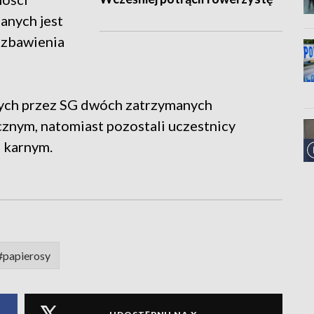
anych jest
ozbawienia
ych przez SG dwóch zatrzymanych
znym, natomiast pozostali uczestnicy
e karnym.
#papierosy