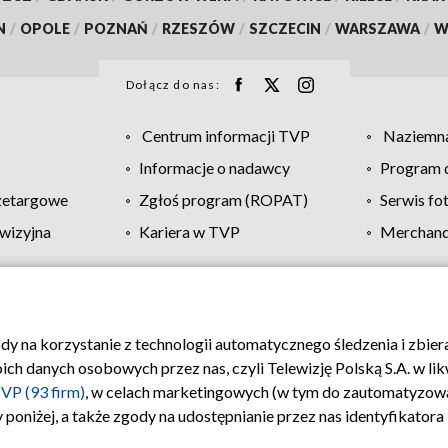
N
/
OPOLE
/
POZNAŃ
/
RZESZÓW
/
SZCZECIN
/
WARSZAWA
/
W
Dołącz do nas:
Centrum informacji TVP
Naziemna
Informacje o nadawcy
Program d
zetargowe
Zgłoś program (ROPAT)
Serwis fo
wizyjna
Kariera w TVP
Merchandi
Polityka prywatności
Moje zgody
Pomoc
Biuro re
ody na korzystanie z technologii automatycznego śledzenia i zbie
 danych osobowych przez nas, czyli Telewizję Polską S.A. w likw
VP (93 firm)
, w celach marketingowych (w tym do zautomatyzow
 poniżej, a także zgody na udostępnianie przez nas identyfikator