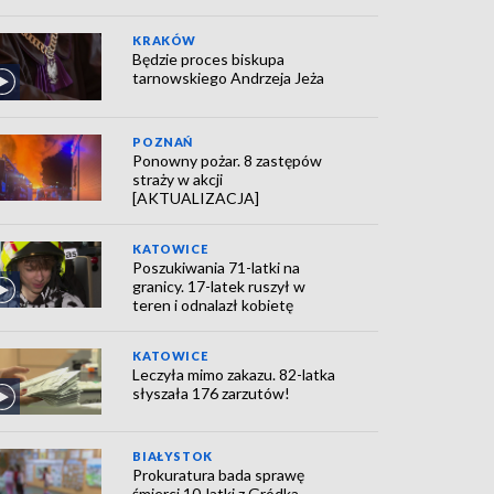
KRAKÓW
Będzie proces biskupa
tarnowskiego Andrzeja Jeża
POZNAŃ
Ponowny pożar. 8 zastępów
straży w akcji
[AKTUALIZACJA]
KATOWICE
Poszukiwania 71-latki na
granicy. 17-latek ruszył w
teren i odnalazł kobietę
KATOWICE
Leczyła mimo zakazu. 82-latka
słyszała 176 zarzutów!
BIAŁYSTOK
Prokuratura bada sprawę
śmierci 10-latki z Gródka