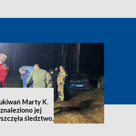
zukiwań Marty K.
znaleziono jej
wszczęła śledztwo,
nia [zdjęcia,