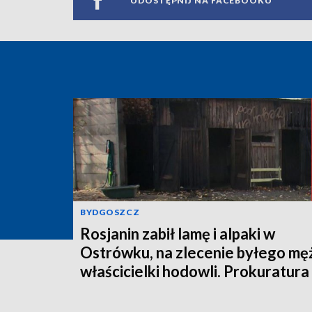
UDOSTĘPNIJ NA FACEBOOKU
BYDGOSZCZ
Rosjanin zabił lamę i alpaki w
Ostrówku, na zlecenie byłego mę
właścicielki hodowli. Prokuratura
wysłała akt oskarżenia!