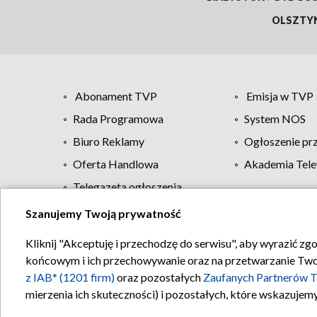
OLSZTY
Abonament TVP
Emisja w TVP
Rada Programowa
System NOS
Biuro Reklamy
Ogłoszenie pr
Oferta Handlowa
Akademia Tele
Telegazeta ogłoszenia
Szanujemy Twoją prywatność
Regulamin TVP
Kliknij "Akceptuję i przechodzę do serwisu", aby wyrazić zg
końcowym i ich przechowywanie oraz na przetwarzanie Twoich
z IAB* (1201 firm)
oraz pozostałych
Zaufanych Partnerów T
mierzenia ich skuteczności) i pozostałych, które wskazujemy