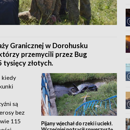
raży Granicznej w Dorohusku
którzy przemycili przez Bug
 tysięcy złotych.
 kiedy
kunki
yźni są
ierosy bez
awie 115
Pijany wjechał do rzeki i uciekł.
Wcześniej potrącił rowerzystę
ności