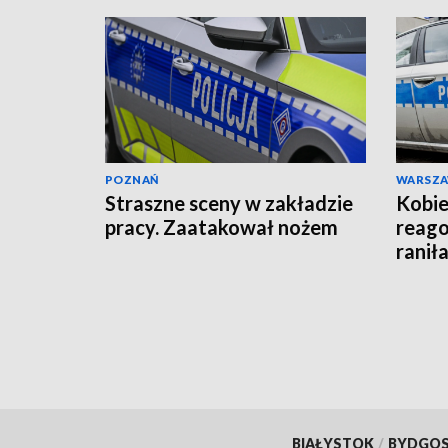
POZNAŃ
WARSZ
Straszne sceny w zakładzie
Kobie
pracy. Zaatakował nożem
reago
raniła
BIAŁYSTOK
/
BYDGO