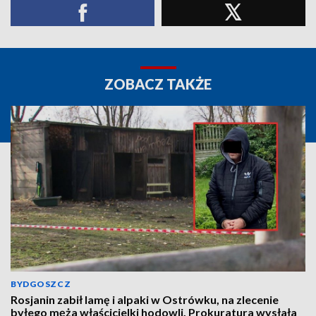
ZOBACZ TAKŻE
BYDGOSZCZ
Rosjanin zabił lamę i alpaki w Ostrówku, na zlecenie
byłego męża właścicielki hodowli. Prokuratura wysłała