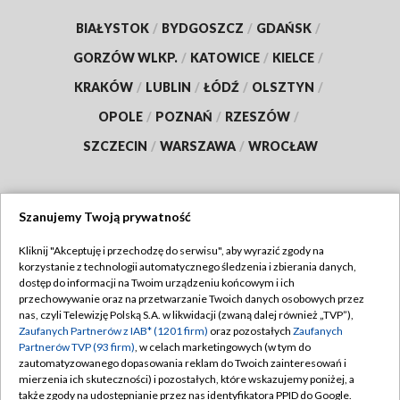
BIAŁYSTOK
/
BYDGOSZCZ
/
GDAŃSK
/
GORZÓW WLKP.
/
KATOWICE
/
KIELCE
/
KRAKÓW
/
LUBLIN
/
ŁÓDŹ
/
OLSZTYN
/
OPOLE
/
POZNAŃ
/
RZESZÓW
/
SZCZECIN
/
WARSZAWA
/
WROCŁAW
Szanujemy Twoją prywatność
Dołącz do nas:
Kliknij "Akceptuję i przechodzę do serwisu", aby wyrazić zgody na
korzystanie z technologii automatycznego śledzenia i zbierania danych,
TVP
dostęp do informacji na Twoim urządzeniu końcowym i ich
Abonament TVP
przechowywanie oraz na przetwarzanie Twoich danych osobowych przez
Regulamin TVP
nas, czyli Telewizję Polską S.A. w likwidacji (zwaną dalej również „TVP”),
Emisja w TVP
Polityka prywatności
Zaufanych Partnerów z IAB* (1201 firm)
oraz pozostałych
Zaufanych
Partnerów TVP (93 firm)
, w celach marketingowych (w tym do
Centrum informacji TVP
Moje zgody
zautomatyzowanego dopasowania reklam do Twoich zainteresowań i
mierzenia ich skuteczności) i pozostałych, które wskazujemy poniżej, a
Naziemna Telewizja Cyfrowa
Pomoc
także zgody na udostępnianie przez nas identyfikatora PPID do Google.