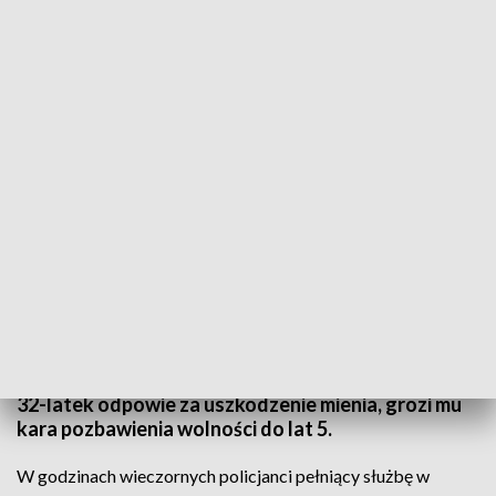
(fot. policja.pl)
Krakowscy policjanci zatrzymali na gorącym
uczynku 32-letniego mężczyznę, który w rejonie
krakowskich Azorów uszkodził elewację kamienicy
oraz dwa samochody osobowe. Mężczyzna rzucał
kamieniami w budynek, nie wiedząc, że z okien
pobliskiego komisariatu obserwują go policjanci.
32-latek odpowie za uszkodzenie mienia, grozi mu
kara pozbawienia wolności do lat 5.
W godzinach wieczornych policjanci pełniący służbę w