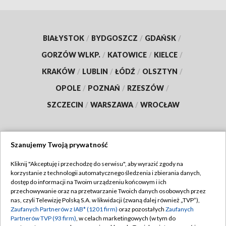
BIAŁYSTOK
/
BYDGOSZCZ
/
GDAŃSK
/
GORZÓW WLKP.
/
KATOWICE
/
KIELCE
/
KRAKÓW
/
LUBLIN
/
ŁÓDŹ
/
OLSZTYN
/
OPOLE
/
POZNAŃ
/
RZESZÓW
/
SZCZECIN
/
WARSZAWA
/
WROCŁAW
Szanujemy Twoją prywatność
Dołącz do nas:
Kliknij "Akceptuję i przechodzę do serwisu", aby wyrazić zgody na
korzystanie z technologii automatycznego śledzenia i zbierania danych,
TVP
dostęp do informacji na Twoim urządzeniu końcowym i ich
Abonament TVP
przechowywanie oraz na przetwarzanie Twoich danych osobowych przez
Regulamin TVP
nas, czyli Telewizję Polską S.A. w likwidacji (zwaną dalej również „TVP”),
Emisja w TVP
Polityka prywatności
Zaufanych Partnerów z IAB* (1201 firm)
oraz pozostałych
Zaufanych
Partnerów TVP (93 firm)
, w celach marketingowych (w tym do
Centrum informacji TVP