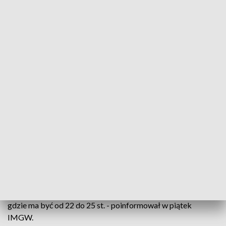
Na zachodzie Polski temperatura wzrośnie miejscami do ponad 30 st. (zdjęcie
ilustracyjne, fot. PAP/Darek Delmanowicz)
Jak informuje IMGW przeważający obszar
kontynentu znajduje się w zasięgu rozległego wyżu
z centrum nad Czechami i Morzem Północnym.
W sobotę i w niedzielę na zachodzie Polski temperatura
wzrośnie miejscami do ponad 30 st. W pozostałej części
kraju będzie nieco chłodniej, a najchłodniej na wschodzie,
gdzie ma być od 22 do 25 st. - poinformował w piątek
IMGW.