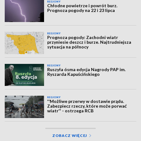
REGIONY
Chłodne powietrze i powrót burz.
Prognoza pogody na 22 i 23 lipca
REGIONY
Prognoza pogody: Zachodni wiatr
przyniesie deszcz i burze. Najtrudniejsza
sytuacja na północy
REGIONY
Ruszyła ósma edycja Nagrody PAP im.
Ryszarda Kapuścińskiego
REGIONY
''Możliwe przerwy w dostawie prądu.
Zabezpiecz rzeczy, które może porwać
wiatr'' - ostrzega RCB
ZOBACZ WIĘCEJ