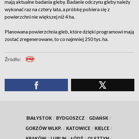
mają aktualne badania gleby. Badanie odczynu gleby należy
wykonać raz na cztery lata, a próbkę pobiera się z
powierzchni nie większej niż 4 ha.
Planowana powierzchnia gleb, które dzięki programowi mają
zostać zregenerowane, to co najmniej 250 tys. ha.
Źródło:
BIAŁYSTOK
/
BYDGOSZCZ
/
GDAŃSK
/
GORZÓW WLKP.
/
KATOWICE
/
KIELCE
/
KRAKÓW
/
LUBLIN
/
ŁÓDŹ
/
OLSZTYN
/