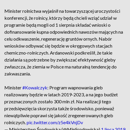
Minister rolnictwa wyjaśnił na towarzyszącej uroczystości
konferencji, że rolnicy, którzy będą chcieli wziąć udział w
programie będą mogli od 1 sierpnia składać wnioski o
dofinansowanie kupna odpowiednich nawozów mających na
celu odkwaszenie, regenerację gruntów ornych. Nabór
wniosków odbywać się będzie w okręgowych stacjach
chemiczno-rolniczych. Ardanowski podkreślił, że takie
działania są potrzebne by zwiększać efektywność gleby
zwłaszcza, że ziemia w Polsce ma naturalną tendencję do
zakwaszania.
Minister
#Kowalczyk
: Program wapnowania gleb
realizowany będzie w latach 2019-2023, a na jego budżet
przeznaczonych zostało 300 mln zł. Na realizacji tego
przedsięwzięcia skorzysta także środowisko, ponieważ
niewątpliwie poprawi się jakość zregenerowanych gleb
rolniczych.
pic.twitter.com/z5e4kVnjDv
— Ministerstwo Środowiska (@MinSrodowiska)
1 lipca 2019