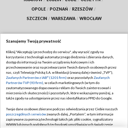
OPOLE
/
POZNAŃ
/
RZESZÓW
/
SZCZECIN
/
WARSZAWA
/
WROCŁAW
Szanujemy Twoją prywatność
Dołącz do nas:
Kliknij "Akceptuję i przechodzę do serwisu", aby wyrazić zgody na
korzystanie z technologii automatycznego śledzenia i zbierania danych,
TVP
dostęp do informacji na Twoim urządzeniu końcowym i ich
Abonament TVP
przechowywanie oraz na przetwarzanie Twoich danych osobowych przez
Regulamin TVP
nas, czyli Telewizję Polską S.A. w likwidacji (zwaną dalej również „TVP”),
Emisja w TVP
Zaufanych Partnerów z IAB* (1201 firm)
Polityka prywatności
oraz pozostałych
Zaufanych
Partnerów TVP (93 firm)
, w celach marketingowych (w tym do
Centrum informacji TVP
Moje zgody
zautomatyzowanego dopasowania reklam do Twoich zainteresowań i
mierzenia ich skuteczności) i pozostałych, które wskazujemy poniżej, a
Naziemna Telewizja Cyfrowa
Pomoc
także zgody na udostępnianie przez nas identyfikatora PPID do Google.
Sklep TVP
Biuro reklamy
Twoje dane osobowe zbierane podczas odwiedzania przez Ciebie naszych
Rada Programowa
poszczególnych serwisów
zwanych dalej „Portalem”, w tym informacje
Kontakt
zapisywane za pomocą technologii takich jak: pliki cookie, sygnalizatory
System NOS
WWW lub innych podobnych technologii umożliwiających świadczenie