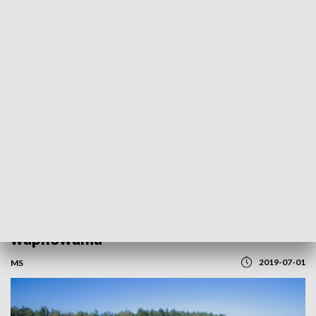
REGIONY
Uwaga rolnicy. Od 1 sierpnia dopłaty do
wapnowania
2019-07-01
MS