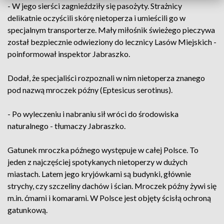
- W jego sierści zagnieździły się pasożyty. Strażnicy
delikatnie oczyścili skórę nietoperza i umieścili go w
specjalnym transporterze. Mały miłośnik świeżego pieczywa
został bezpiecznie odwieziony do lecznicy Lasów Miejskich -
poinformował inspektor Jabraszko.
Dodał, że specjaliści rozpoznali w nim nietoperza znanego
pod nazwą mroczek późny (Eptesicus serotinus).
- Po wyleczeniu i nabraniu sił wróci do środowiska
naturalnego - tłumaczy Jabraszko.
Gatunek mroczka późnego występuje w całej Polsce. To
jeden z najczęściej spotykanych nietoperzy w dużych
miastach. Latem jego kryjówkami są budynki, głównie
strychy, czy szczeliny dachów i ścian. Mroczek późny żywi się
m.in. ćmami i komarami. W Polsce jest objęty ścisłą ochroną
gatunkową.