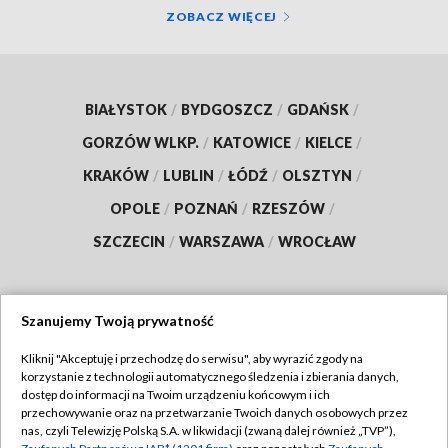
ZOBACZ WIĘCEJ
BIAŁYSTOK
/
BYDGOSZCZ
/
GDAŃSK
/
GORZÓW WLKP.
/
KATOWICE
/
KIELCE
/
KRAKÓW
/
LUBLIN
/
ŁÓDŹ
/
OLSZTYN
/
OPOLE
/
POZNAŃ
/
RZESZÓW
/
SZCZECIN
/
WARSZAWA
/
WROCŁAW
Szanujemy Twoją prywatność
Dołącz do nas:
Kliknij "Akceptuję i przechodzę do serwisu", aby wyrazić zgody na
korzystanie z technologii automatycznego śledzenia i zbierania danych,
TVP
dostęp do informacji na Twoim urządzeniu końcowym i ich
Abonament TVP
przechowywanie oraz na przetwarzanie Twoich danych osobowych przez
Regulamin TVP
nas, czyli Telewizję Polską S.A. w likwidacji (zwaną dalej również „TVP”),
Emisja w TVP