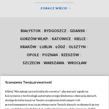
ZOBACZ WIĘCEJ
BIAŁYSTOK
/
BYDGOSZCZ
/
GDAŃSK
/
GORZÓW WLKP.
/
KATOWICE
/
KIELCE
/
KRAKÓW
/
LUBLIN
/
ŁÓDŹ
/
OLSZTYN
/
OPOLE
/
POZNAŃ
/
RZESZÓW
/
SZCZECIN
/
WARSZAWA
/
WROCŁAW
Szanujemy Twoją prywatność
Dołącz do nas:
Kliknij "Akceptuję i przechodzę do serwisu", aby wyrazić zgody na
korzystanie z technologii automatycznego śledzenia i zbierania danych,
TVP
dostęp do informacji na Twoim urządzeniu końcowym i ich
Abonament TVP
przechowywanie oraz na przetwarzanie Twoich danych osobowych przez
Regulamin TVP
nas, czyli Telewizję Polską S.A. w likwidacji (zwaną dalej również „TVP”),