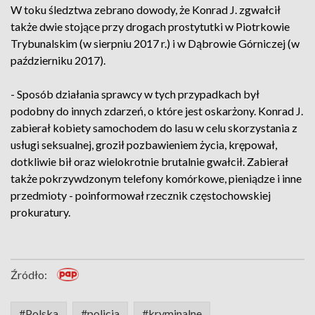
W toku śledztwa zebrano dowody, że Konrad J. zgwałcił
także dwie stojące przy drogach prostytutki w Piotrkowie
Trybunalskim (w sierpniu 2017 r.) i w Dąbrowie Górniczej (w
październiku 2017).
- Sposób działania sprawcy w tych przypadkach był
podobny do innych zdarzeń, o które jest oskarżony. Konrad J.
zabierał kobiety samochodem do lasu w celu skorzystania z
usługi seksualnej, groził pozbawieniem życia, krępował,
dotkliwie bił oraz wielokrotnie brutalnie gwałcił. Zabierał
także pokrzywdzonym telefony komórkowe, pieniądze i inne
przedmioty - poinformował rzecznik częstochowskiej
prokuratury.
Źródło:
#Polska
#policja
#kryminalne