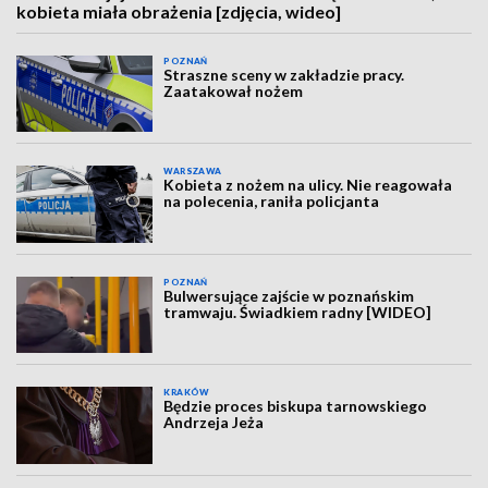
kobieta miała obrażenia [zdjęcia, wideo]
POZNAŃ
Straszne sceny w zakładzie pracy.
Zaatakował nożem
WARSZAWA
Kobieta z nożem na ulicy. Nie reagowała
na polecenia, raniła policjanta
POZNAŃ
Bulwersujące zajście w poznańskim
tramwaju. Świadkiem radny [WIDEO]
KRAKÓW
Będzie proces biskupa tarnowskiego
Andrzeja Jeża