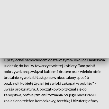
Podczas przeszukania mieszkania podejrzanego znaleziono
telefony komórkowe i inne przedmioty, które - jak później
stwierdzono - należały do kolejnych ofiar Konrada J.
Policjanci powiązali go z zabójstwem 19-letniej prostytutki,
która zaginęła w maju 2017 roku, a jej zwłoki znaleziono w
grudniu tegoż roku w Danielowie w powiecie
radomszczańskim. Były płytko zakopane w lesie.
"W postępowaniu stwierdzono, że 22 maja 2017 roku Konrad
J. przyjechał samochodem dostawczym w okolice Danielowa
i udał się do lasu w towarzystwie tej kobiety. Tam pobił
pokrzywdzoną, związał kablem i drutem oraz wielokrotnie
brutalnie zgwałcił. Następnie w nieustalony sposób
pozbawił kobietę życia i jej zwłoki zakopał w pobliżu" -
uważa prokuratura. J. początkowo przyznał się do
zabójstwa, później zmienił zeznania. W jego mieszkaniu
znaleziono telefon komórkowy, torebkę i biżuterię ofiary.