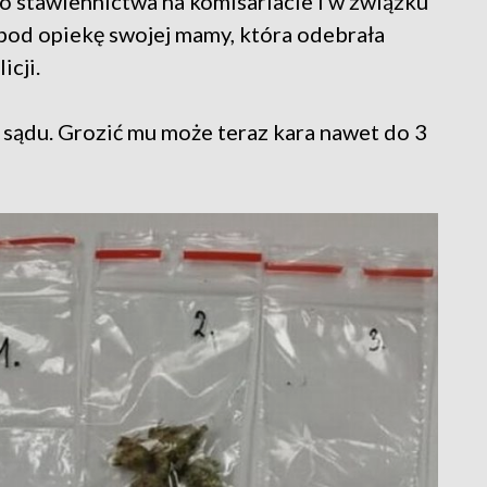
 stawiennictwa na komisariacie i w związku
pod opiekę swojej mamy, która odebrała
icji.
h sądu. Grozić mu może teraz kara nawet do 3