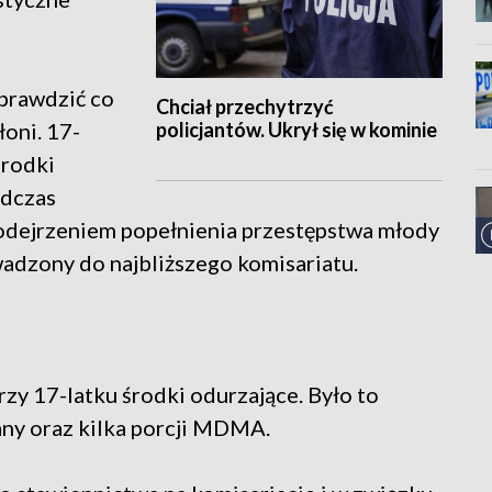
sprawdzić co
Chciał przechytrzyć
policjantów. Ukrył się w kominie
oni. 17-
środki
odczas
odejrzeniem popełnienia przestępstwa młody
adzony do najbliższego komisariatu.
rzy 17-latku środki odurzające. Było to
any oraz kilka porcji MDMA.