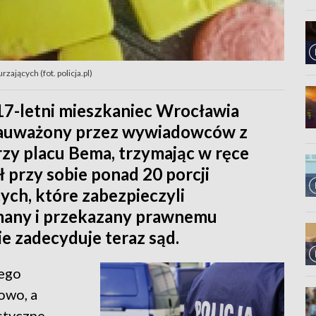
ających (fot. policja.pl)
17-letni mieszkaniec Wrocławia
ł zauważony przez wywiadowców z
rzy placu Bema, trzymając w ręce
 przy sobie ponad 20 porcji
ch, które zabezpieczyli
ymany i przekazany prawnemu
e zadecyduje teraz sąd.
dego
owo, a
styczne