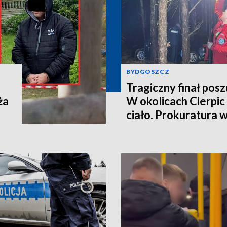
BYDGOSZCZ
Tragiczny finał pos
ża
W okolicach Cierpic 
ciało. Prokuratura 
kobieta miała obraże
wideo]