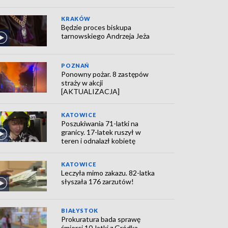
KRAKÓW
Będzie proces biskupa
tarnowskiego Andrzeja Jeża
POZNAŃ
Ponowny pożar. 8 zastępów
straży w akcji
[AKTUALIZACJA]
KATOWICE
Poszukiwania 71-latki na
granicy. 17-latek ruszył w
teren i odnalazł kobietę
KATOWICE
Leczyła mimo zakazu. 82-latka
słyszała 176 zarzutów!
BIAŁYSTOK
Prokuratura bada sprawę
śmierci 10-latki z Gródka