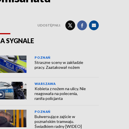
UDOSTĘPNIJ:
A SYGNALE
POZNAŃ
Straszne sceny w zakładzie
pracy. Zaatakował nożem
WARSZAWA
Kobieta z nożem na ulicy. Nie
reagowała na polecenia,
raniła policjanta
POZNAŃ
Bulwersujące zajście w
poznańskim tramwaju.
Świadkiem radny [WIDEO]