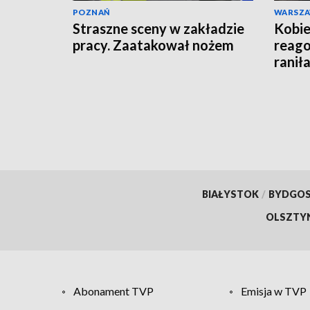
POZNAŃ
WARSZ
Straszne sceny w zakładzie
Kobie
pracy. Zaatakował nożem
reago
raniła
BIAŁYSTOK
/
BYDGO
OLSZTY
Abonament TVP
Emisja w TVP