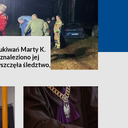
zukiwań Marty K.
znaleziono jej
wszczęła śledztwo,
nia [zdjęcia,