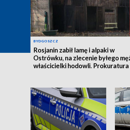
BYDGOSZCZ
Rosjanin zabił lamę i alpaki w
Ostrówku, na zlecenie byłego mę
właścicielki hodowli. Prokuratura
wysłała akt oskarżenia!