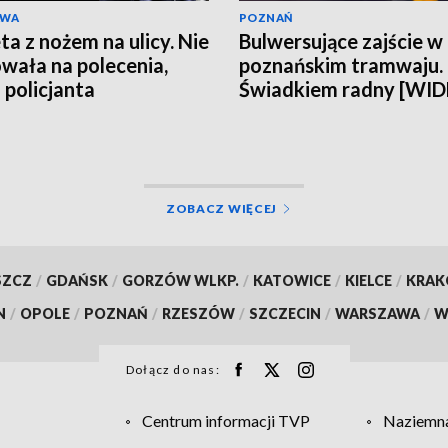
AWA
POZNAŃ
ta z nożem na ulicy. Nie
Bulwersujące zajście w
wała na polecenia,
poznańskim tramwaju.
 policjanta
Świadkiem radny [WI
ZOBACZ WIĘCEJ
SZCZ
/
GDAŃSK
/
GORZÓW WLKP.
/
KATOWICE
/
KIELCE
/
KRA
N
/
OPOLE
/
POZNAŃ
/
RZESZÓW
/
SZCZECIN
/
WARSZAWA
/
W
Dołącz do nas:
Centrum informacji TVP
Naziemna