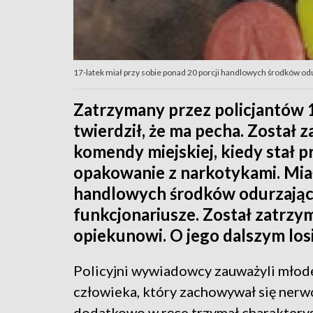
17-latek miał przy sobie ponad 20 porcji handlowych środków odurz
Zatrzymany przez policjantów 
twierdził, że ma pecha. Zosta
komendy miejskiej, kiedy stał p
opakowanie z narkotykami. Miał
handlowych środków odurzający
funkcjonariusze. Został zatrz
opiekunowi. O jego dalszym losi
Policyjni wywiadowcy zauważyli mło
człowieka, który zachowywał się nerw
dodatkowo w ręce trzymał charaktery