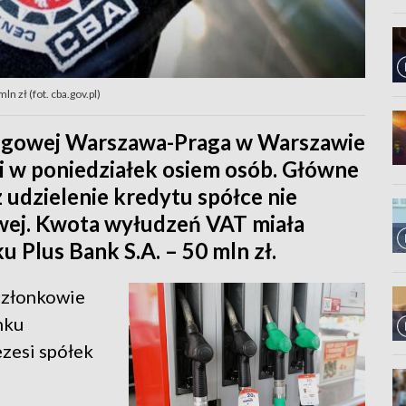
n zł (fot. cba.gov.pl)
ęgowej Warszawa-Praga w Warszawie
i w poniedziałek osiem osób. Główne
 udzielenie kredytu spółce nie
owej. Kwota wyłudzeń VAT miała
u Plus Bank S.A. – 50 mln zł.
 członkowie
nku
ezesi spółek