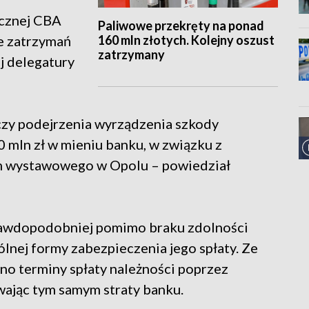
ecznej CBA
Paliwowe przekręty na ponad
160 mln złotych. Kolejny oszust
e zatrzymań
zatrzymany
j delegatury
czy podejrzenia wyrządzenia szkody
 mln zł w mieniu banku, w związku z
um wystawowego w Opolu – powiedział
prawdopodobniej pomimo braku zdolności
lnej formy zabezpieczenia jego spłaty. Ze
no terminy spłaty należności poprzez
ając tym samym straty banku.