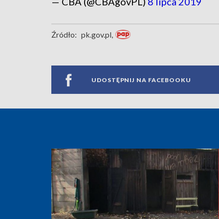
— CBA (@CBAgovPL)
8 lipca 2019
Źródło:
pk.gov.pl,
UDOSTĘPNIJ NA FACEBOOKU