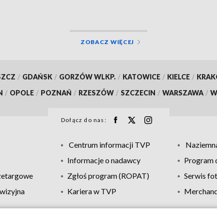
ZOBACZ WIĘCEJ
SZCZ
/
GDAŃSK
/
GORZÓW WLKP.
/
KATOWICE
/
KIELCE
/
KRA
N
/
OPOLE
/
POZNAŃ
/
RZESZÓW
/
SZCZECIN
/
WARSZAWA
/
W
Dołącz do nas:
Centrum informacji TVP
Naziemna
Informacje o nadawcy
Program d
zetargowe
Zgłoś program (ROPAT)
Serwis fo
wizyjna
Kariera w TVP
Merchandi