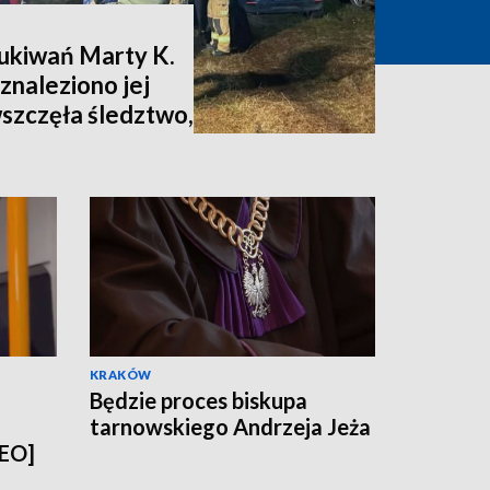
zukiwań Marty K.
znaleziono jej
wszczęła śledztwo,
nia [zdjęcia,
KRAKÓW
Będzie proces biskupa
tarnowskiego Andrzeja Jeża
DEO]