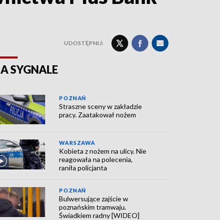
UDOSTĘPNIJ:
A SYGNALE
POZNAŃ
Straszne sceny w zakładzie
pracy. Zaatakował nożem
WARSZAWA
Kobieta z nożem na ulicy. Nie
reagowała na polecenia,
raniła policjanta
POZNAŃ
Bulwersujące zajście w
poznańskim tramwaju.
Świadkiem radny [WIDEO]