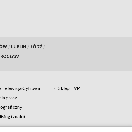
KÓW
/
LUBLIN
/
ŁÓDŹ
/
ROCŁAW
 Telewizja Cyfrowa
Sklep TVP
la prasy
tograficzny
sing (znaki)