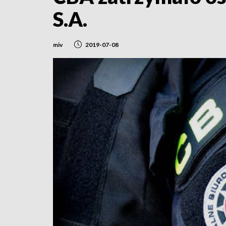
S.A.
miv
2019-07-08