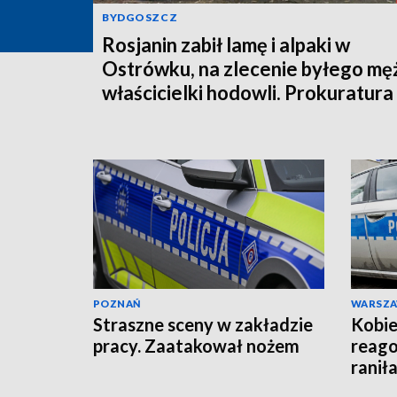
BYDGOSZCZ
Rosjanin zabił lamę i alpaki w
Ostrówku, na zlecenie byłego mę
właścicielki hodowli. Prokuratura
wysłała akt oskarżenia!
POZNAŃ
WARSZ
Straszne sceny w zakładzie
Kobie
pracy. Zaatakował nożem
reago
raniła