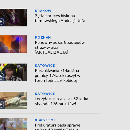
KRAKÓW
Będzie proces biskupa
tarnowskiego Andrzeja Jeża
POZNAŃ
Ponowny pożar. 8 zastępów
straży w akcji
[AKTUALIZACJA]
KATOWICE
Poszukiwania 71-latki na
granicy. 17-latek ruszył w
teren i odnalazł kobietę
KATOWICE
Leczyła mimo zakazu. 82-latka
słyszała 176 zarzutów!
BIAŁYSTOK
Prokuratura bada sprawę
śmierci 10-latki z Gródka