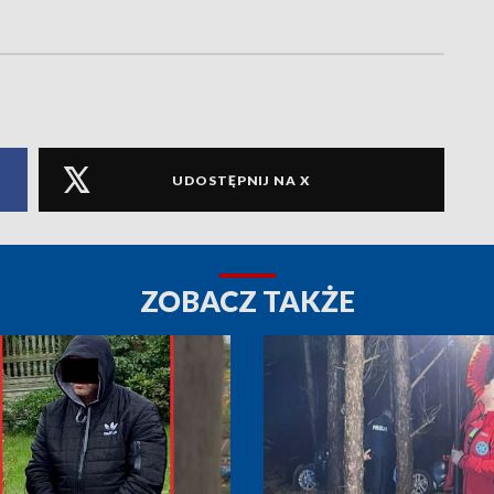
UDOSTĘPNIJ NA X
ZOBACZ TAKŻE