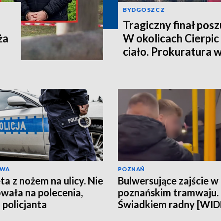
BYDGOSZCZ
Tragiczny finał pos
ża
W okolicach Cierpic 
ciało. Prokuratura 
kobieta miała obraże
wideo]
AWA
POZNAŃ
ta z nożem na ulicy. Nie
Bulwersujące zajście w
wała na polecenia,
poznańskim tramwaju.
 policjanta
Świadkiem radny [WI