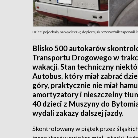
Dzieci pojechały na wycieczkę dopiero jak przewoźnik zapewnił inn
Blisko 500 autokarów skontrolo
Transportu Drogowego w trakc
wakacji. Stan techniczny niekt
Autobus, który miał zabrać dzie
góry, praktycznie nie miał ham
amortyzatory i nieszczelny tłu
40 dzieci z Muszyny do Bytomi
wydali zakazy dalszej jazdy.
Skontrolowany w piątek przez śląskic
inspektorów autokar miał usterki, któ