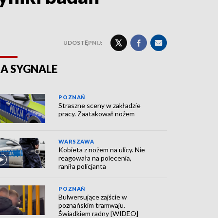
UDOSTĘPNIJ:
A SYGNALE
POZNAŃ
Straszne sceny w zakładzie
pracy. Zaatakował nożem
WARSZAWA
Kobieta z nożem na ulicy. Nie
reagowała na polecenia,
raniła policjanta
POZNAŃ
Bulwersujące zajście w
poznańskim tramwaju.
Świadkiem radny [WIDEO]