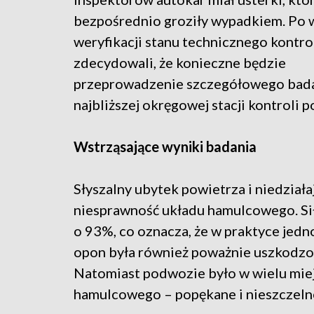
bezpośrednio groziły wypadkiem. Po 
weryfikacji stanu technicznego kontro
zdecydowali, że konieczne będzie
przeprowadzenie szczegółowego bad
najbliższej okręgowej stacji kontroli 
Wstrząsające wyniki badania
Słyszalny ubytek powietrza i niedział
niesprawność układu hamulcowego. Siła
o 93%, co oznacza, że w praktyce jedn
opon była również poważnie uszkodzon
Natomiast podwozie było w wielu mie
hamulcowego – popękane i nieszczeln