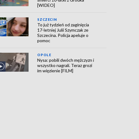
[WIDEO]
SZCZECIN
To już tydzień od zaginięcia
17-letniej Julii Szymczak ze
Szczecina. Policja apeluje o
pomoc
OPOLE
Nysa: pobili dwóch mężczyzn i
wszystko nagrali. Teraz grozi
im więzienie [FILM]