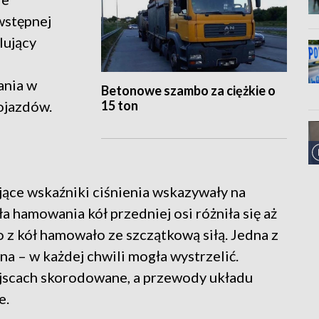
wstępnej
lujący
ania w
Betonowe szambo za ciężkie o
15 ton
pojazdów.
ające wskaźniki ciśnienia wskazywały na
 hamowania kół przedniej osi różniła się aż
o z kół hamowało ze szczątkową siłą. Jedna z
a – w każdej chwili mogła wystrzelić.
jscach skorodowane, a przewody układu
e.