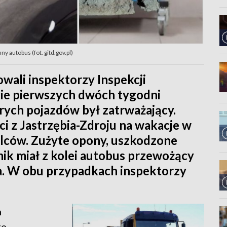
y autobus (fot. gitd.gov.pl)
wali inspektorzy Inspekcji
ie pierwszych dwóch tygodni
órych pojazdów był zatrważający.
ci z Jastrzębia-Zdroju na wakacje w
ulców. Zużyte opony, uszkodzone
mik miał z kolei autobus przewożący
a. W obu przypadkach inspektorzy
h
re