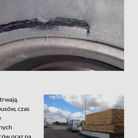
trwają.
busów, czas
e
nych
rów oraz na