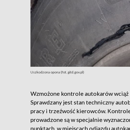
Uszkodzona opona (fot. gitd.gov.pl)
Wzmożone kontrole autokarów wciąż 
Sprawdzany jest stan techniczny auto
pracy i trzeźwość kierowców. Kontrol
prowadzone są w specjalnie wyznaczo
punktach, w miejscach odjazdu autoka