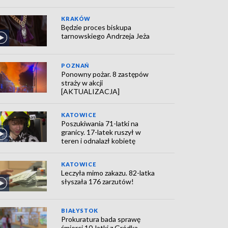
KRAKÓW
Będzie proces biskupa
tarnowskiego Andrzeja Jeża
POZNAŃ
Ponowny pożar. 8 zastępów
straży w akcji
[AKTUALIZACJA]
KATOWICE
Poszukiwania 71-latki na
granicy. 17-latek ruszył w
teren i odnalazł kobietę
KATOWICE
Leczyła mimo zakazu. 82-latka
słyszała 176 zarzutów!
BIAŁYSTOK
Prokuratura bada sprawę
śmierci 10-latki z Gródka