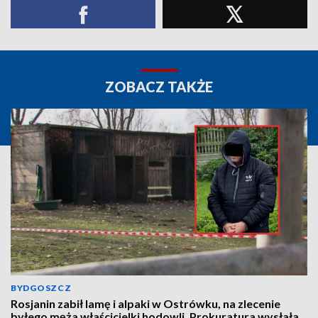
ZOBACZ TAKŻE
BYDGOSZCZ
Rosjanin zabił lamę i alpaki w Ostrówku, na zlecenie
byłego męża właścicielki hodowli. Prokuratura wysłała