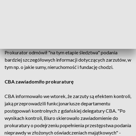
Marszałek województwa pomorskiego usłyszał w
prokuraturze 6 zarzutów poświadczenia nieprawdy w
oświadczeniach majątkowych. Śledztwo wszczęto po
kontroli oświadczeń majątkowych przeprowadzonej przez
agentów
@CBAgovPL
Więcej informacji w komunikacie
#CBA
https://t.co/HspC6MmQ4E
— CBA (@CBAgovPL)
9 lipca 2019
Prokurator odmówił "na tym etapie śledztwa" podania
bardziej szczegółowych informacji dotyczących zarzutów, w
tym np. o jakie sumy, nieruchomość i fundację chodzi.
CBA zawiadomiło prokuraturę
CBA informowało we wtorek, że zarzuty są efektem kontroli,
jaką przeprowadzili funkcjonariusze departamentu
postępowań kontrolnych z gdańskiej delegatury CBA. "Po
wynikach kontroli, Biuro skierowało zawiadomienie do
prokuratury o podejrzeniu popełnienia przestępstwa podania
nieprawdy w złożonych oświadczeniach majątkowych" -