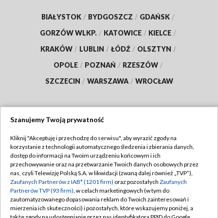
BIAŁYSTOK
/
BYDGOSZCZ
/
GDAŃSK
/
GORZÓW WLKP.
/
KATOWICE
/
KIELCE
/
KRAKÓW
/
LUBLIN
/
ŁÓDŹ
/
OLSZTYN
/
OPOLE
/
POZNAŃ
/
RZESZÓW
/
SZCZECIN
/
WARSZAWA
/
WROCŁAW
Szanujemy Twoją prywatność
Dołącz do nas:
Kliknij "Akceptuję i przechodzę do serwisu", aby wyrazić zgody na
korzystanie z technologii automatycznego śledzenia i zbierania danych,
TVP
dostęp do informacji na Twoim urządzeniu końcowym i ich
Abonament TVP
przechowywanie oraz na przetwarzanie Twoich danych osobowych przez
Regulamin TVP
nas, czyli Telewizję Polską S.A. w likwidacji (zwaną dalej również „TVP”),
Emisja w TVP
Polityka prywatności
Zaufanych Partnerów z IAB* (1201 firm)
oraz pozostałych
Zaufanych
Partnerów TVP (93 firm)
, w celach marketingowych (w tym do
Centrum informacji TVP
Moje zgody
zautomatyzowanego dopasowania reklam do Twoich zainteresowań i
mierzenia ich skuteczności) i pozostałych, które wskazujemy poniżej, a
Naziemna Telewizja Cyfrowa
Pomoc
także zgody na udostępnianie przez nas identyfikatora PPID do Google.