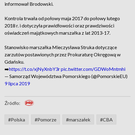
informował Brodowski.
Kontrola trwała od połowy maja 2017 do połowy lutego
2018 r. i dotyczyła prawidłowości oraz prawdziwości
oświadczeń majątkowych marszałka z lat 2013-17.
Stanowisko marszałka Mieczysława Struka dotyczące
zarzutów postawionych przez Prokuraturę Okręgową w
Gdańsku.
➡️
https://t.co/xjNyXnbY3r
pic.twitter.com/GDWoMntmhi
— Samorząd Województwa Pomorskiego (@PomorskieEU)
9 lipca 2019
Źródło:
#Polska
#Pomorze
#marszałek
#CBA