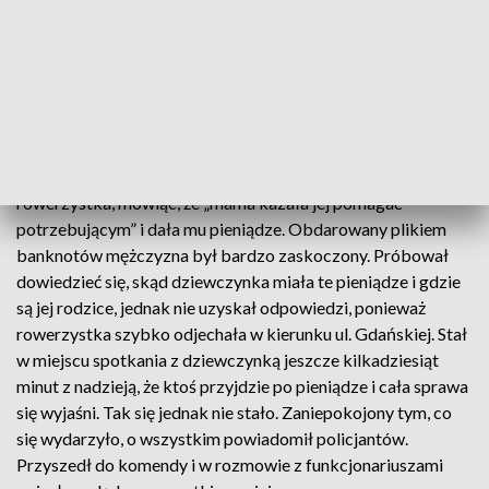
jednak nie mając nadziei na odzyskanie pieniędzy i uczciwość
obdarowanego, nie zgłaszali sprawy policji. Okazało się
inaczej. Uczciwy mężczyzna przyniósł pieniądze do komendy
i wkrótce trafią one do właścicieli.
Na ul. Wyszyńskiego w Bartoszycach do mężczyzny, który
zaparkował autem w tej okolicy, podjechała młoda
rowerzystka, mówiąc, że „mama kazała jej pomagać
potrzebującym” i dała mu pieniądze. Obdarowany plikiem
banknotów mężczyzna był bardzo zaskoczony. Próbował
dowiedzieć się, skąd dziewczynka miała te pieniądze i gdzie
są jej rodzice, jednak nie uzyskał odpowiedzi, ponieważ
rowerzystka szybko odjechała w kierunku ul. Gdańskiej. Stał
w miejscu spotkania z dziewczynką jeszcze kilkadziesiąt
minut z nadzieją, że ktoś przyjdzie po pieniądze i cała sprawa
się wyjaśni. Tak się jednak nie stało. Zaniepokojony tym, co
się wydarzyło, o wszystkim powiadomił policjantów.
Przyszedł do komendy i w rozmowie z funkcjonariuszami