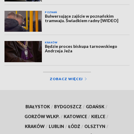
POZNAŃ
Bulwersujące zajście w poznańskim
tramwaju. Świadkiem radny [WIDEO]
KRAKÓW
Będzie proces biskupa tarnowskiego
Andrzeja Jeża
ZOBACZ WIĘCEJ
BIAŁYSTOK
/
BYDGOSZCZ
/
GDAŃSK
/
GORZÓW WLKP.
/
KATOWICE
/
KIELCE
/
KRAKÓW
/
LUBLIN
/
ŁÓDŹ
/
OLSZTYN
/