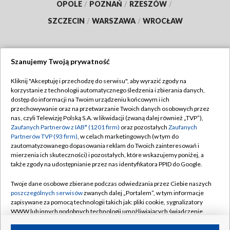
OPOLE
/
POZNAŃ
/
RZESZÓW
/
SZCZECIN
/
WARSZAWA
/
WROCŁAW
Szanujemy Twoją prywatność
Dołącz do nas:
Kliknij "Akceptuję i przechodzę do serwisu", aby wyrazić zgody na
korzystanie z technologii automatycznego śledzenia i zbierania danych,
TVP
dostęp do informacji na Twoim urządzeniu końcowym i ich
Abonament TVP
przechowywanie oraz na przetwarzanie Twoich danych osobowych przez
Regulamin TVP
nas, czyli Telewizję Polską S.A. w likwidacji (zwaną dalej również „TVP”),
Emisja w TVP
Polityka prywatności
Zaufanych Partnerów z IAB* (1201 firm)
oraz pozostałych
Zaufanych
Partnerów TVP (93 firm)
, w celach marketingowych (w tym do
Centrum informacji TVP
Moje zgody
zautomatyzowanego dopasowania reklam do Twoich zainteresowań i
mierzenia ich skuteczności) i pozostałych, które wskazujemy poniżej, a
Naziemna Telewizja Cyfrowa
Pomoc
także zgody na udostępnianie przez nas identyfikatora PPID do Google.
Sklep TVP
Biuro reklamy
Twoje dane osobowe zbierane podczas odwiedzania przez Ciebie naszych
Rada Programowa
Kontakt
poszczególnych serwisów
zwanych dalej „Portalem”, w tym informacje
zapisywane za pomocą technologii takich jak: pliki cookie, sygnalizatory
System NOS
WWW lub innych podobnych technologii umożliwiających świadczenie
dopasowanych i bezpiecznych usług, personalizację treści oraz reklam,
Informacje o nadawcy
Kanały
udostępnianie funkcji mediów społecznościowych oraz analizowanie