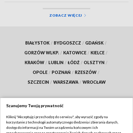
ZOBACZ WIĘCEJ
BIAŁYSTOK
/
BYDGOSZCZ
/
GDAŃSK
/
GORZÓW WLKP.
/
KATOWICE
/
KIELCE
/
KRAKÓW
/
LUBLIN
/
ŁÓDŹ
/
OLSZTYN
/
OPOLE
/
POZNAŃ
/
RZESZÓW
/
SZCZECIN
/
WARSZAWA
/
WROCŁAW
Szanujemy Twoją prywatność
Dołącz do nas:
Kliknij "Akceptuję i przechodzę do serwisu", aby wyrazić zgody na
korzystanie z technologii automatycznego śledzenia i zbierania danych,
TVP
dostęp do informacji na Twoim urządzeniu końcowym i ich
przechowywanie oraz na przetwarzanie Twoich danych osobowych przez