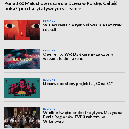
Ponad 60 Maluchów rusza dla Dzieci w Polskę. Całość
pokażą na charytatywnym streamie
REGIONY
W sieci ranią nie tylko słowa, ale też brak
reakcji
REGIONY
Open'er to Wy! Dziękujemy za cztery
wspaniałe dni razem!
REGIONY
Lipcowe odsłony projektu „50 na 51”
REGIONY
Wielkie święto orkiestr dętych. Muzyczna
Perła Regionów TVP3 zabrzmi w
Wilanowie