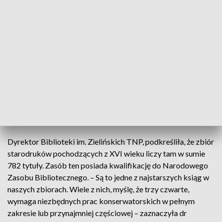
(fot. tnp.org.pl)
Jedną z XVI-wiecznych ksiąg, które wchodzą w skład
zbiorów specjalnych tej placówki, a w ramach projektu
przeszły gruntowną konserwacje było dzieło Stanisława
Grodzickiego „O czyscu kazanie wtóre... 26 dnia stycznia
miane... przy pogrzebie... Olbrichta Radziwiła” wydane w
Wilnie w 1593 r.
Dyrektor Biblioteki im. Zielińskich TNP, podkreśliła, że zbiór
starodruków pochodzących z XVI wieku liczy tam w sumie
782 tytuły. Zasób ten posiada kwalifikację do Narodowego
Zasobu Bibliotecznego. – Są to jedne z najstarszych ksiąg w
naszych zbiorach. Wiele z nich, myślę, że trzy czwarte,
wymaga niezbędnych prac konserwatorskich w pełnym
zakresie lub przynajmniej częściowej – zaznaczyła dr