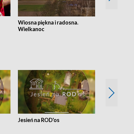
Wiosna piękna i radosna.
Gwiazdy od 
Wielkanoc
gwiazdki
Jesień na ROD'os
Dlaczego kr