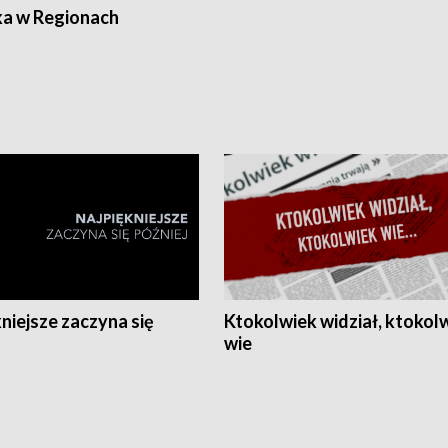
ka w Regionach
niejsze zaczyna się
Ktokolwiek widział, ktokol
wie