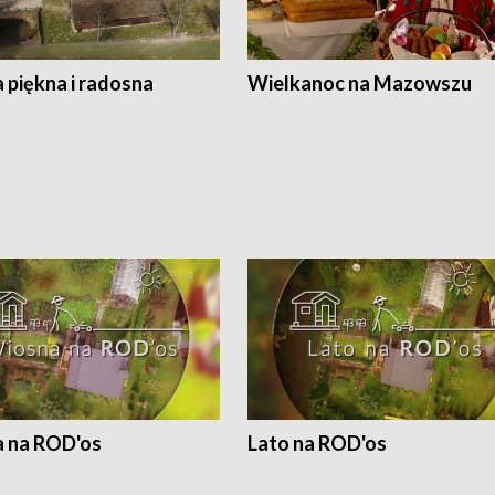
 piękna i radosna
Wielkanoc na Mazowszu
 na ROD'os
Lato na ROD'os