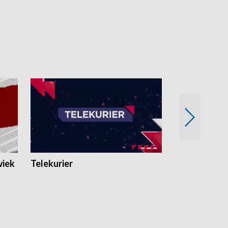
wiek
Telekurier
Kryminalna 