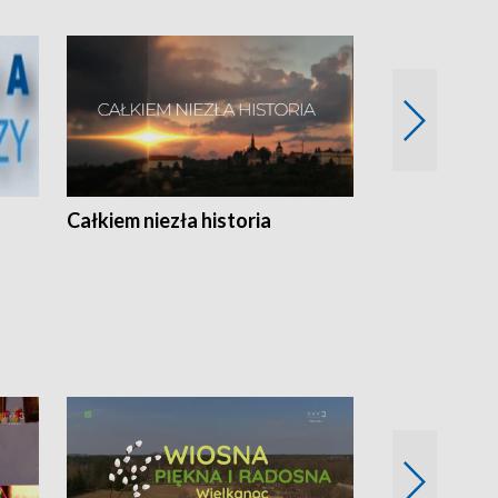
Całkiem niezła historia
Sanatoria