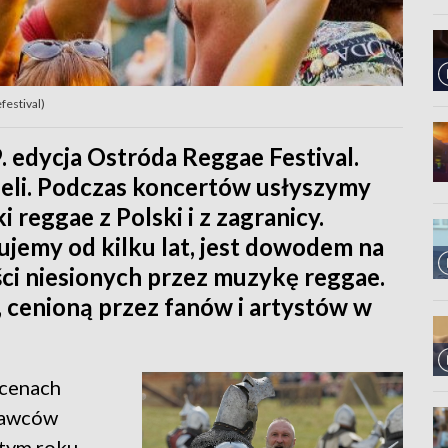
festival)
 edycja Ostróda Reggae Festival.
ieli. Podczas koncertów usłyszymy
eggae z Polski i z zagranicy.
ujemy od kilku lat, jest dowodem na
ści niesionych przez muzykę reggae.
, cenioną przez fanów i artystów w
scenach
nawców
tym roku.