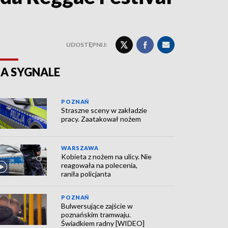
UDOSTĘPNIJ:
A SYGNALE
POZNAŃ
Straszne sceny w zakładzie
pracy. Zaatakował nożem
WARSZAWA
Kobieta z nożem na ulicy. Nie
reagowała na polecenia,
raniła policjanta
POZNAŃ
Bulwersujące zajście w
poznańskim tramwaju.
Świadkiem radny [WIDEO]