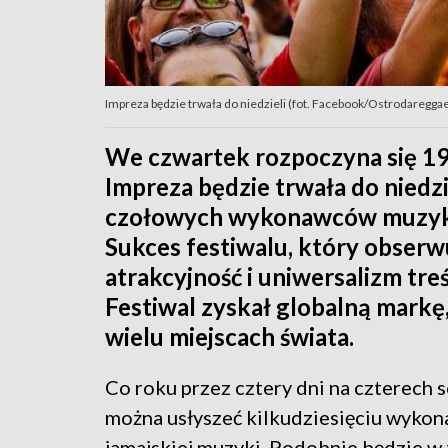
Impreza będzie trwała do niedzieli (fot. Facebook/Ostrodareggae
We czwartek rozpoczyna się 19.
Impreza będzie trwała do niedz
czołowych wykonawców muzyki r
Sukces festiwalu, który obserw
atrakcyjność i uniwersalizm tre
Festiwal zyskał globalną markę
wielu miejscach świata.
Co roku przez cztery dni na czterech 
można usłyszeć kilkudziesięciu wyko
jamajskiej muzyki. Podobnie będzie w 