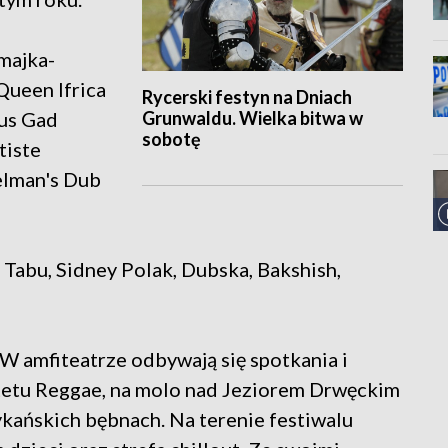
majka-
Queen Ifrica
Rycerski festyn na Dniach
Grunwaldu. Wielka bitwa w
cus Gad
sobotę
tiste
elman's Dub
 Tabu, Sidney Polak, Dubska, Bakshish,
W amfiteatrze odbywają się spotkania i
tetu Reggae, na molo nad Jeziorem Drwęckim
frykańskich bębnach. Na terenie festiwalu