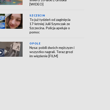
[WIDEO]
SZCZECIN
To już tydzień od zaginięcia
17-letniej Julii Szymczak ze
Szczecina. Policja apeluje o
pomoc
OPOLE
Nysa: pobili dwóch mężczyzn i
wszystko nagrali. Teraz grozi
im więzienie [FILM]