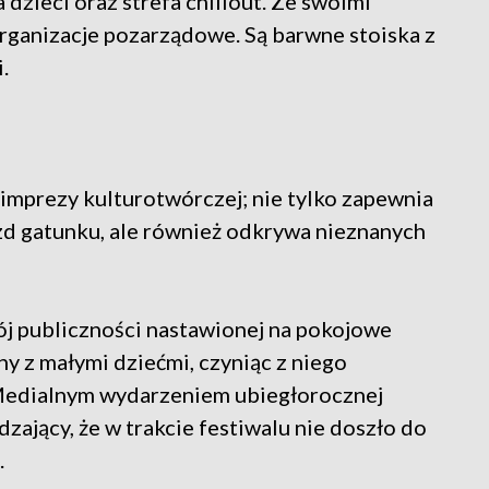
 dzieci oraz strefa chillout. Ze swoimi
rganizacje pozarządowe. Są barwne stoiska z
.
 imprezy kulturotwórczej; nie tylko zapewnia
d gatunku, ale również odkrywa nieznanych
ój publiczności nastawionej na pokojowe
ny z małymi dziećmi, czyniąc z niego
Medialnym wydarzeniem ubiegłorocznej
rdzający, że w trakcie festiwalu nie doszło do
.