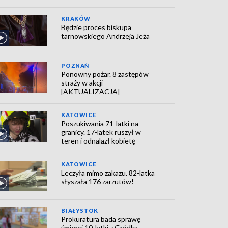
KRAKÓW
Będzie proces biskupa
tarnowskiego Andrzeja Jeża
POZNAŃ
Ponowny pożar. 8 zastępów
straży w akcji
[AKTUALIZACJA]
KATOWICE
Poszukiwania 71-latki na
granicy. 17-latek ruszył w
teren i odnalazł kobietę
KATOWICE
Leczyła mimo zakazu. 82-latka
słyszała 176 zarzutów!
BIAŁYSTOK
Prokuratura bada sprawę
śmierci 10-latki z Gródka