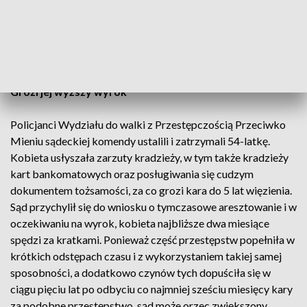
W tym czasie łupem kobiety padły cztery portfele, w których
znajdowało się łącznie 6848 złotych, a także sześć dowodów
osobistych oraz trzy karty bankomatowe.
Grozi jej wyższy wyrok
Policjanci Wydziału do walki z Przestępczością Przeciwko
Mieniu sądeckiej komendy ustalili i zatrzymali 54-latkę.
Kobieta usłyszała zarzuty kradzieży, w tym także kradzieży
kart bankomatowych oraz posługiwania się cudzym
dokumentem tożsamości, za co grozi kara do 5 lat więzienia.
Sąd przychylił się do wniosku o tymczasowe aresztowanie i w
oczekiwaniu na wyrok, kobieta najbliższe dwa miesiące
spędzi za kratkami. Ponieważ część przestępstw popełniła w
krótkich odstępach czasu i z wykorzystaniem takiej samej
sposobności, a dodatkowo czynów tych dopuściła się w
ciągu pięciu lat po odbyciu co najmniej sześciu miesięcy kary
za podobne przestępstwo, sąd może orzec zwiększony