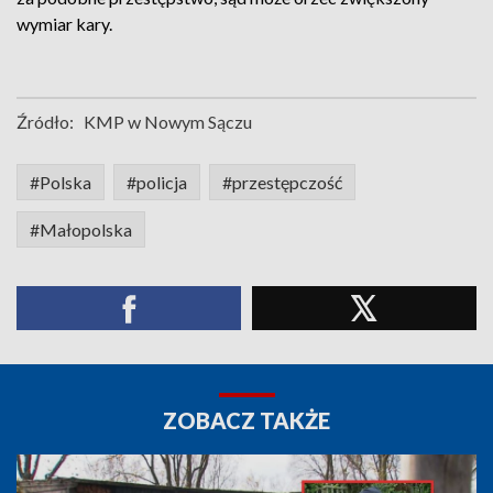
wymiar kary.
Źródło:
KMP w Nowym Sączu
#Polska
#policja
#przestępczość
#Małopolska
ZOBACZ TAKŻE