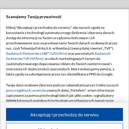
Szanujemy Twoją prywatność
Dołącz do nas:
Kliknij "Akceptuję i przechodzę do serwisu", aby wyrazić zgody na
korzystanie z technologii automatycznego śledzenia i zbierania danych,
TVP
dostęp do informacji na Twoim urządzeniu końcowym i ich
Abonament TVP
przechowywanie oraz na przetwarzanie Twoich danych osobowych przez
Regulamin TVP
nas, czyli Telewizję Polską S.A. w likwidacji (zwaną dalej również „TVP”),
Emisja w TVP
Polityka prywatności
Zaufanych Partnerów z IAB* (1201 firm)
oraz pozostałych
Zaufanych
Partnerów TVP (93 firm)
, w celach marketingowych (w tym do
Centrum informacji TVP
Moje zgody
zautomatyzowanego dopasowania reklam do Twoich zainteresowań i
mierzenia ich skuteczności) i pozostałych, które wskazujemy poniżej, a
Naziemna Telewizja Cyfrowa
Pomoc
także zgody na udostępnianie przez nas identyfikatora PPID do Google.
Sklep TVP
Biuro reklamy
Twoje dane osobowe zbierane podczas odwiedzania przez Ciebie naszych
Rada Programowa
Kontakt
poszczególnych serwisów
zwanych dalej „Portalem”, w tym informacje
zapisywane za pomocą technologii takich jak: pliki cookie, sygnalizatory
System NOS
WWW lub innych podobnych technologii umożliwiających świadczenie
dopasowanych i bezpiecznych usług, personalizację treści oraz reklam,
Informacje o nadawcy
Kanały
udostępnianie funkcji mediów społecznościowych oraz analizowanie
Akceptuję i przechodzę do serwisu
ruchu w Internecie.
Program dla prasy
©2026 Telewizja Polska S.A. w likwidacji
Biuro Reklamy
Twoje dane osobowe zbierane podczas odwiedzania przez Ciebie