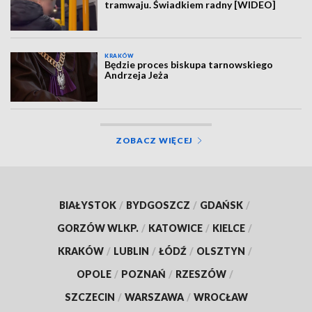
tramwaju. Świadkiem radny [WIDEO]
KRAKÓW
Będzie proces biskupa tarnowskiego
Andrzeja Jeża
ZOBACZ WIĘCEJ
BIAŁYSTOK
/
BYDGOSZCZ
/
GDAŃSK
/
GORZÓW WLKP.
/
KATOWICE
/
KIELCE
/
KRAKÓW
/
LUBLIN
/
ŁÓDŹ
/
OLSZTYN
/
OPOLE
/
POZNAŃ
/
RZESZÓW
/
SZCZECIN
/
WARSZAWA
/
WROCŁAW