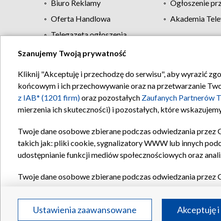
Biuro Reklamy
Ogłoszenie pr
Oferta Handlowa
Akademia Tele
Telegazeta ogłoszenia
Szanujemy Twoją prywatność
Regulamin TVP
Kliknij "Akceptuję i przechodzę do serwisu", aby wyrazić zg
końcowym i ich przechowywanie oraz na przetwarzanie Twoich
z IAB* (1201 firm)
oraz pozostałych
Zaufanych Partnerów T
mierzenia ich skuteczności) i pozostałych, które wskazujemy
Twoje dane osobowe zbierane podczas odwiedzania przez 
takich jak: pliki cookie, sygnalizatory WWW lub innych pod
udostępnianie funkcji mediów społecznościowych oraz anali
Twoje dane osobowe zbierane podczas odwiedzania przez 
plików cookie, informacje o Twoich wyszukiwaniach w serwi
Partnerów TVP
dla realizacji następujących celów i funkc
Ustawienia zaawansowane
Akceptuję i
reklam, tworzenia profilu spersonalizowanych reklam, tworz