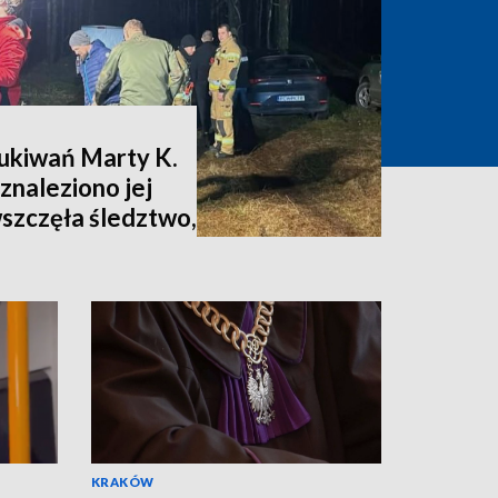
zukiwań Marty K.
znaleziono jej
wszczęła śledztwo,
nia [zdjęcia,
KRAKÓW