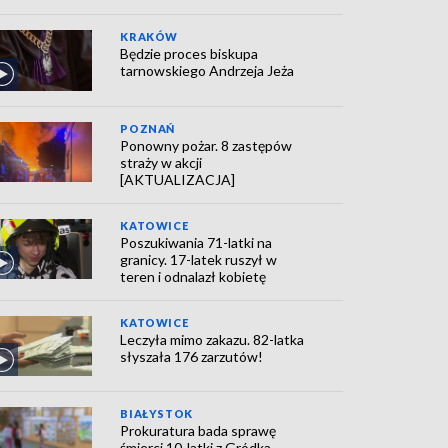
KRAKÓW
Będzie proces biskupa
tarnowskiego Andrzeja Jeża
POZNAŃ
Ponowny pożar. 8 zastępów
straży w akcji
[AKTUALIZACJA]
KATOWICE
Poszukiwania 71-latki na
granicy. 17-latek ruszył w
teren i odnalazł kobietę
KATOWICE
Leczyła mimo zakazu. 82-latka
słyszała 176 zarzutów!
BIAŁYSTOK
Prokuratura bada sprawę
śmierci 10-latki z Gródka