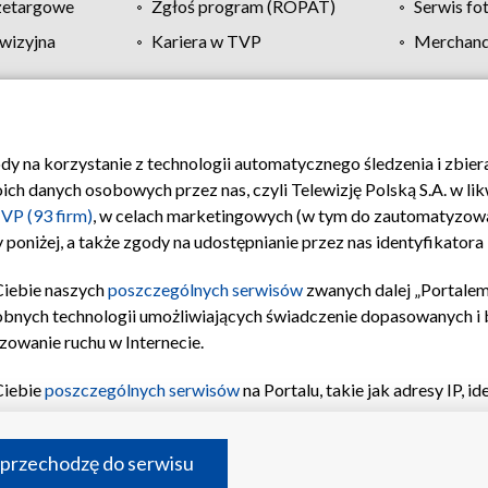
zetargowe
Zgłoś program (ROPAT)
Serwis fo
wizyjna
Kariera w TVP
Merchandi
Polityka prywatności
Moje zgody
Pomoc
Biuro re
ody na korzystanie z technologii automatycznego śledzenia i zbie
 danych osobowych przez nas, czyli Telewizję Polską S.A. w likw
VP (93 firm)
, w celach marketingowych (w tym do zautomatyzow
 poniżej, a także zgody na udostępnianie przez nas identyfikator
Ciebie naszych
poszczególnych serwisów
zwanych dalej „Portalem
obnych technologii umożliwiających świadczenie dopasowanych i be
zowanie ruchu w Internecie.
Ciebie
poszczególnych serwisów
na Portalu, takie jak adresy IP, 
sach Portalu czy historia odwiedzin będą przetwarzane przez TV
ji: przechowywania informacji na urządzeniu lub dostęp do nich,
©2026 Telewizja Polska S.A. w likwidacji
 przechodzę do serwisu
enia profilu spersonalizowanych treści, wyboru spersonalizowany