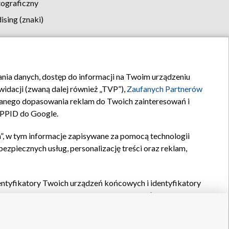
tograficzny
sing (znaki)
klamy
Kontakt
rania danych, dostęp do informacji na Twoim urządzeniu
idacji (zwaną dalej również „TVP”),
Zaufanych Partnerów
anego dopasowania reklam do Twoich zainteresowań i
a PPID do Google.
”, w tym informacje zapisywane za pomocą technologii
zpiecznych usług, personalizację treści oraz reklam,
identyfikatory Twoich urządzeń końcowych i identyfikatory
P,
Zaufanych Partnerów z IAB
oraz pozostałych
Zaufanych
 wyboru podstawowych reklam, wyboru spersonalizowanych
ch treści, pomiaru wydajności reklam, pomiaru wydajności