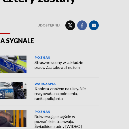
UDOSTĘPNIJ:
A SYGNALE
POZNAŃ
Straszne sceny w zakładzie
pracy. Zaatakował nożem
WARSZAWA
Kobieta z nożem na ulicy. Nie
reagowała na polecenia,
raniła policjanta
POZNAŃ
Bulwersujące zajście w
poznańskim tramwaju.
Świadkiem radny [WIDEO]