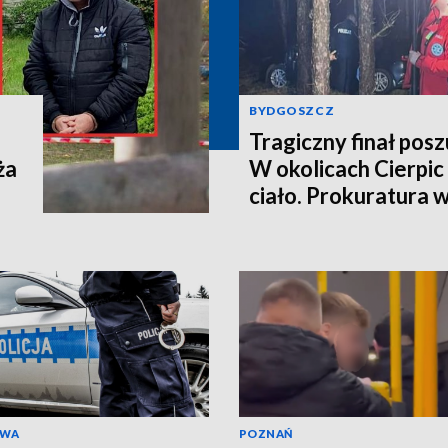
BYDGOSZCZ
Tragiczny finał pos
ża
W okolicach Cierpic 
ciało. Prokuratura 
kobieta miała obraże
wideo]
AWA
POZNAŃ