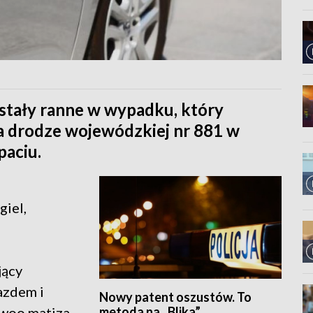
ostały ranne w wypadku, który
na drodze wojewódzkiej nr 881 w
aciu.
giel,
jący
azdem i
Nowy patent oszustów. To
metoda na „Blika”
woo matiza.