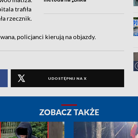
tala trafiła
ła rzecznik.
ana, policjanci kierują na objazdy.
UDOSTĘPNIJ NA X
ZOBACZ TAKŻE