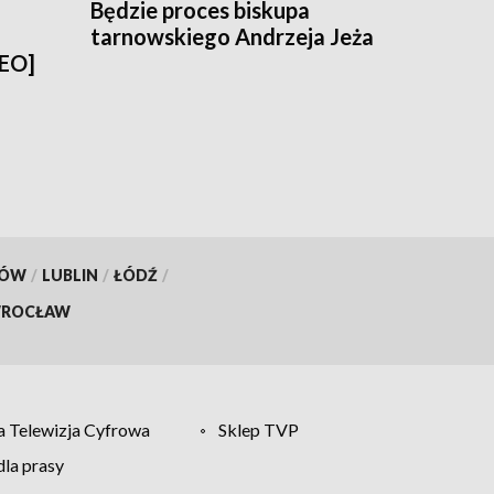
Będzie proces biskupa
tarnowskiego Andrzeja Jeża
DEO]
KÓW
/
LUBLIN
/
ŁÓDŹ
/
ROCŁAW
 Telewizja Cyfrowa
Sklep TVP
la prasy