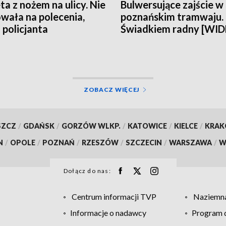
ta z nożem na ulicy. Nie
Bulwersujące zajście w
wała na polecenia,
poznańskim tramwaju.
 policjanta
Świadkiem radny [WI
ZOBACZ WIĘCEJ
SZCZ
/
GDAŃSK
/
GORZÓW WLKP.
/
KATOWICE
/
KIELCE
/
KRA
N
/
OPOLE
/
POZNAŃ
/
RZESZÓW
/
SZCZECIN
/
WARSZAWA
/
W
Dołącz do nas:
Centrum informacji TVP
Naziemna
Informacje o nadawcy
Program d