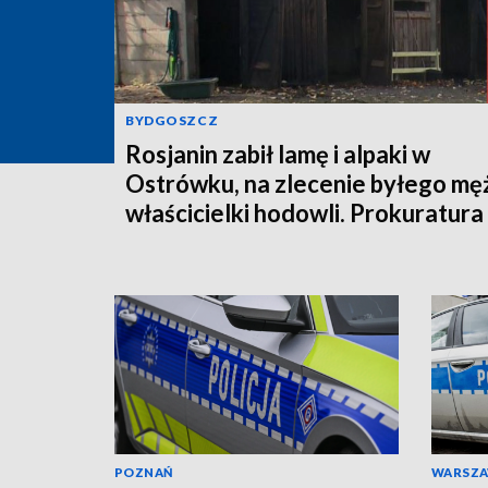
BYDGOSZCZ
Rosjanin zabił lamę i alpaki w
Ostrówku, na zlecenie byłego mę
właścicielki hodowli. Prokuratura
wysłała akt oskarżenia!
POZNAŃ
WARSZ