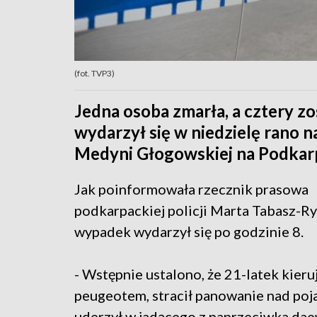
(fot. TVP3)
Jedna osoba zmarła, a cztery z
wydarzył się w niedzielę rano 
Medyni Głogowskiej na Podkarp
Jak poinformowała rzecznik prasowa
podkarpackiej policji Marta Tabasz-Ry
wypadek wydarzył się po godzinie 8.
- Wstępnie ustalono, że 21-latek kieru
peugeotem, stracił panowanie nad poj
uderzył w jadącego z naprzeciwka dae