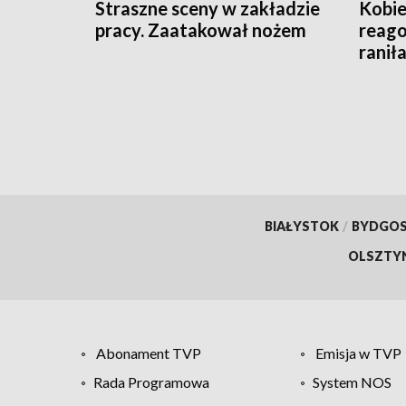
Straszne sceny w zakładzie
Kobie
pracy. Zaatakował nożem
reago
raniła
BIAŁYSTOK
/
BYDGO
OLSZTY
Abonament TVP
Emisja w TVP
Rada Programowa
System NOS