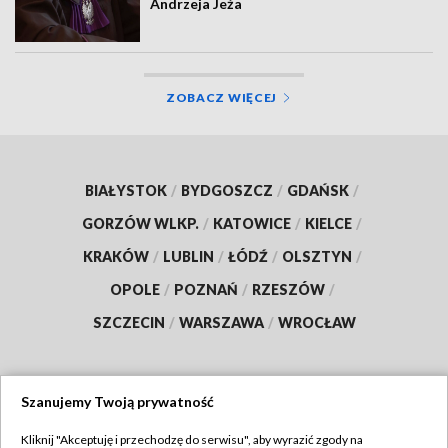
Andrzeja Jeża
ZOBACZ WIĘCEJ
BIAŁYSTOK
/
BYDGOSZCZ
/
GDAŃSK
/
GORZÓW WLKP.
/
KATOWICE
/
KIELCE
/
KRAKÓW
/
LUBLIN
/
ŁÓDŹ
/
OLSZTYN
/
OPOLE
/
POZNAŃ
/
RZESZÓW
/
SZCZECIN
/
WARSZAWA
/
WROCŁAW
Szanujemy Twoją prywatność
Dołącz do nas:
Kliknij "Akceptuję i przechodzę do serwisu", aby wyrazić zgody na