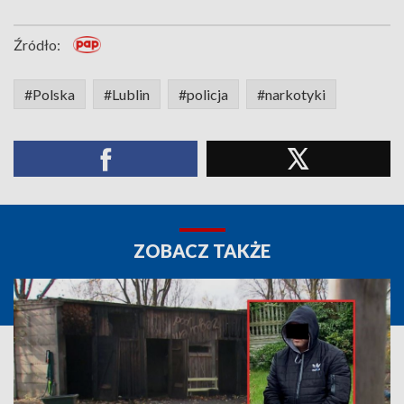
Źródło:
#Polska
#Lublin
#policja
#narkotyki
ZOBACZ TAKŻE