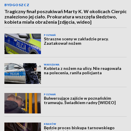
BYDGOSZCZ
Tragiczny finał poszukiwań Marty K. W okolicach Cierpic
znaleziono jej ciało. Prokuratura wszczęła śledztwo,
kobieta miała obrażenia [zdjęcia, wideo]
POZNAŃ
Straszne sceny w zakładzie pracy.
Zaatakował nożem
WARSZAWA
Kobieta z nożem na ulicy. Nie reagowała
na polecenia, raniła policjanta
POZNAŃ
Bulwersujące zajście w poznańskim
tramwaju. Świadkiem radny [WIDEO]
KRAKÓW
Będzie proces biskupa tarnowskiego