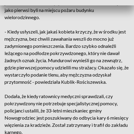
posterunku w Osiecznicy (pow. bolesławiecki, Dolnośląskie)
jako pierwsi byli na miejscu pożaru budynku
wielorodzinnego.
- Kiedy usłyszeli, jak jakaś kobieta krzyczy, że w środku jest
mężczyzna, bez chwili zawahania weszli do mocno już
zadymionego pomieszczenia. Bardzo szybko odnaleźli
leżącego na podłodze pokrzywdzonego, który nie dawał
żadnych oznak życia. Mundurowi wynieśli go na zewnątrz,
gdzie pierwszej pomocy udzielili mu strażacy. Okazało się, że
wystarczyło podanie tlenu, aby mężczyzna odzyskał
przytomność - powiedziała Kublik-Rościszewska.
Dodała, że kiedy ratownicy medyczni sprawdzali, czy
pokrzywdzony nie potrzebuje specjalistycznej pomocy,
policjanci ustalili, że 33-letni mieszkaniec gminy
Nowogrodziec jest poszukiwany do odbycia kary 6 miesięcy
więzienia za kradzieże. Został zatrzymany i trafił do zakładu
karnego.