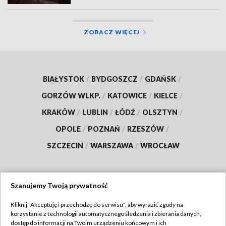
ZOBACZ WIĘCEJ
BIAŁYSTOK
/
BYDGOSZCZ
/
GDAŃSK
/
GORZÓW WLKP.
/
KATOWICE
/
KIELCE
/
KRAKÓW
/
LUBLIN
/
ŁÓDŹ
/
OLSZTYN
/
OPOLE
/
POZNAŃ
/
RZESZÓW
/
SZCZECIN
/
WARSZAWA
/
WROCŁAW
Szanujemy Twoją prywatność
Dołącz do nas:
Kliknij "Akceptuję i przechodzę do serwisu", aby wyrazić zgody na
korzystanie z technologii automatycznego śledzenia i zbierania danych,
TVP
dostęp do informacji na Twoim urządzeniu końcowym i ich