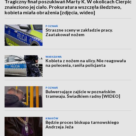
Tragiczny finał poszukiwań Marty K. W okolicach Cierpic
znaleziono jej ciało. Prokuratura wszczęła śledztwo,
kobieta miała obrażenia [zdjęcia, wideo]
POZNAŃ
Straszne sceny w zakładzie pracy.
Zaatakował nożem
WARSZAWA
Kobieta z nożem na ulicy. Nie reagowała
na polecenia, raniła policjanta
POZNAŃ
Bulwersujące zajście w poznańskim
tramwaju. Świadkiem radny [WIDEO]
KRAKÓW
Będzie proces biskupa tarnowskiego
Andrzeja Jeża