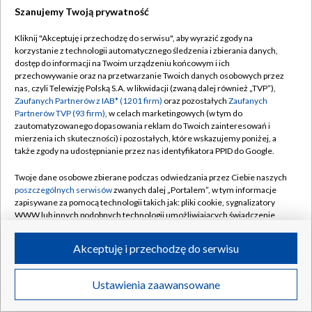
Szanujemy Twoją prywatność
Dołącz do nas:
Kliknij "Akceptuję i przechodzę do serwisu", aby wyrazić zgody na
korzystanie z technologii automatycznego śledzenia i zbierania danych,
TVP
dostęp do informacji na Twoim urządzeniu końcowym i ich
Abonament TVP
przechowywanie oraz na przetwarzanie Twoich danych osobowych przez
Regulamin TVP
nas, czyli Telewizję Polską S.A. w likwidacji (zwaną dalej również „TVP”),
Emisja w TVP
Zaufanych Partnerów z IAB* (1201 firm)
oraz pozostałych
Zaufanych
Polityka prywatności
Partnerów TVP (93 firm)
, w celach marketingowych (w tym do
Centrum informacji TVP
Moje zgody
zautomatyzowanego dopasowania reklam do Twoich zainteresowań i
mierzenia ich skuteczności) i pozostałych, które wskazujemy poniżej, a
Naziemna Telewizja Cyfrowa
Pomoc
także zgody na udostępnianie przez nas identyfikatora PPID do Google.
Sklep TVP
Biuro reklamy
Twoje dane osobowe zbierane podczas odwiedzania przez Ciebie naszych
Rada Programowa
poszczególnych serwisów
zwanych dalej „Portalem”, w tym informacje
Kontakt
zapisywane za pomocą technologii takich jak: pliki cookie, sygnalizatory
System NOS
WWW lub innych podobnych technologii umożliwiających świadczenie
dopasowanych i bezpiecznych usług, personalizację treści oraz reklam,
Informacje o nadawcy
Kanały
udostępnianie funkcji mediów społecznościowych oraz analizowanie
Akceptuję i przechodzę do serwisu
ruchu w Internecie.
Program dla prasy
©2026 Telewizja Polska S.A. w likwidacji
Biuro Reklamy
Twoje dane osobowe zbierane podczas odwiedzania przez Ciebie
Ustawienia zaawansowane
poszczególnych serwisów
na Portalu, takie jak adresy IP, identyfikatory
Ogłoszenie przetargowe
Twoich urządzeń końcowych i identyfikatory plików cookie, informacje o