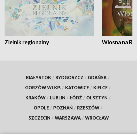
Zielnik regionalny
Wiosna na RO
BIAŁYSTOK
/
BYDGOSZCZ
/
GDAŃSK
/
GORZÓW WLKP.
/
KATOWICE
/
KIELCE
/
KRAKÓW
/
LUBLIN
/
ŁÓDŹ
/
OLSZTYN
/
OPOLE
/
POZNAŃ
/
RZESZÓW
/
SZCZECIN
/
WARSZAWA
/
WROCŁAW