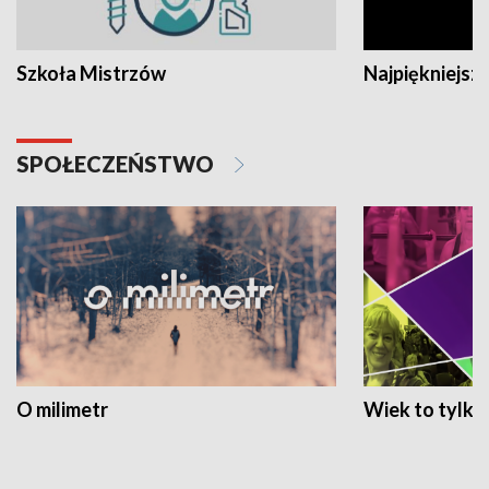
Szkoła Mistrzów
Najpiękniejsze
SPOŁECZEŃSTWO
O milimetr
Wiek to tylko 