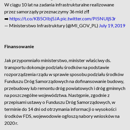
W ciągu 10 lat na zadania infrastrukturalne realizowane
przez samorządy przeznaczymy 36 mld zł❗️
➡️
https://t.co/KB5OIbj5JA
pic.twitter.com/PI5NUljS3r
— Ministerstwo Infrastruktury (@MI_GOV_PL)
July 19, 2019
Finansowanie
Jak przypomniało ministerstwo, minister właściwy ds.
transportu dokonuje podziału środków na podstawie
rozporządzenia rządu w sprawie sposobu podziału środków
Funduszu Dróg Samorządowych na dofinansowanie budowy,
przebudowy lub remontu dróg powiatowych i dróg gminnych
na poszczególne województwa. Następnie, zgodnie z
przepisami ustawy o Funduszu Dróg Samorządowych, w
terminie do 14 dni od otrzymania informacji o wysokości
środków FDS, wojewodowie ogłoszą nabory wniosków na
2020 r.