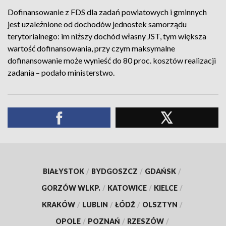
Dofinansowanie z FDS dla zadań powiatowych i gminnych
jest uzależnione od dochodów jednostek samorządu
terytorialnego: im niższy dochód własny JST, tym większa
wartość dofinansowania, przy czym maksymalne
dofinansowanie może wynieść do 80 proc. kosztów realizacji
zadania – podało ministerstwo.
BIAŁYSTOK
/
BYDGOSZCZ
/
GDAŃSK
/
GORZÓW WLKP.
/
KATOWICE
/
KIELCE
/
KRAKÓW
/
LUBLIN
/
ŁÓDŹ
/
OLSZTYN
/
OPOLE
/
POZNAŃ
/
RZESZÓW
/