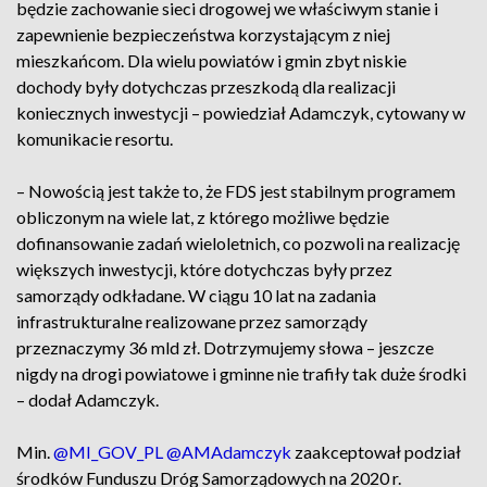
będzie zachowanie sieci drogowej we właściwym stanie i
zapewnienie bezpieczeństwa korzystającym z niej
mieszkańcom. Dla wielu powiatów i gmin zbyt niskie
dochody były dotychczas przeszkodą dla realizacji
koniecznych inwestycji – powiedział Adamczyk, cytowany w
komunikacie resortu.
– Nowością jest także to, że FDS jest stabilnym programem
obliczonym na wiele lat, z którego możliwe będzie
dofinansowanie zadań wieloletnich, co pozwoli na realizację
większych inwestycji, które dotychczas były przez
samorządy odkładane. W ciągu 10 lat na zadania
infrastrukturalne realizowane przez samorządy
przeznaczymy 36 mld zł. Dotrzymujemy słowa – jeszcze
nigdy na drogi powiatowe i gminne nie trafiły tak duże środki
– dodał Adamczyk.
Min.
@MI_GOV_PL
@AMAdamczyk
zaakceptował podział
środków Funduszu Dróg Samorządowych na 2020 r.