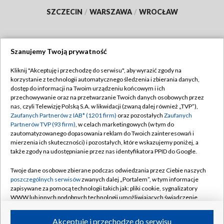
SZCZECIN
/
WARSZAWA
/
WROCŁAW
Szanujemy Twoją prywatność
Dołącz do nas:
Kliknij "Akceptuję i przechodzę do serwisu", aby wyrazić zgody na
korzystanie z technologii automatycznego śledzenia i zbierania danych,
TVP
dostęp do informacji na Twoim urządzeniu końcowym i ich
Abonament TVP
przechowywanie oraz na przetwarzanie Twoich danych osobowych przez
Regulamin TVP
nas, czyli Telewizję Polską S.A. w likwidacji (zwaną dalej również „TVP”),
Emisja w TVP
Zaufanych Partnerów z IAB* (1201 firm)
Polityka prywatności
oraz pozostałych
Zaufanych
Partnerów TVP (93 firm)
, w celach marketingowych (w tym do
Centrum informacji TVP
Moje zgody
zautomatyzowanego dopasowania reklam do Twoich zainteresowań i
mierzenia ich skuteczności) i pozostałych, które wskazujemy poniżej, a
Naziemna Telewizja Cyfrowa
Pomoc
także zgody na udostępnianie przez nas identyfikatora PPID do Google.
Sklep TVP
Biuro reklamy
Twoje dane osobowe zbierane podczas odwiedzania przez Ciebie naszych
Rada Programowa
poszczególnych serwisów
zwanych dalej „Portalem”, w tym informacje
Kontakt
zapisywane za pomocą technologii takich jak: pliki cookie, sygnalizatory
System NOS
WWW lub innych podobnych technologii umożliwiających świadczenie
dopasowanych i bezpiecznych usług, personalizację treści oraz reklam,
Informacje o nadawcy
Kanały
udostępnianie funkcji mediów społecznościowych oraz analizowanie
Akceptuję i przechodzę do serwisu