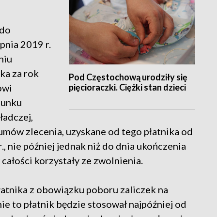
 do
pnia 2019 r.
niu
ka za rok
Pod Częstochową urodziły się
pięcioraczki. Ciężki stan dzieci
owi
sunku
ładczej,
umów zlecenia, uzyskane od tego płatnika od
., nie później jednak niż do dnia ukończenia
 całości korzystały ze zwolnienia.
łatnika z obowiązku poboru zaliczek na
e to płatnik będzie stosował najpóźniej od