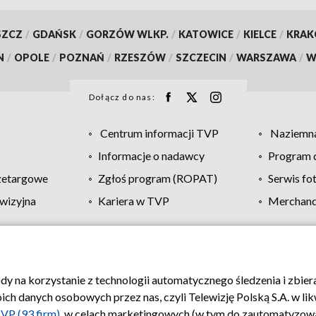
SZCZ
/
GDAŃSK
/
GORZÓW WLKP.
/
KATOWICE
/
KIELCE
/
KRA
N
/
OPOLE
/
POZNAŃ
/
RZESZÓW
/
SZCZECIN
/
WARSZAWA
/
W
Dołącz do nas:
Centrum informacji TVP
Naziemna
Informacje o nadawcy
Program d
zetargowe
Zgłoś program (ROPAT)
Serwis fo
wizyjna
Kariera w TVP
Merchandi
Polityka prywatności
Moje zgody
Pomoc
Biuro re
ody na korzystanie z technologii automatycznego śledzenia i zbie
 danych osobowych przez nas, czyli Telewizję Polską S.A. w likw
VP (93 firm)
, w celach marketingowych (w tym do zautomatyzow