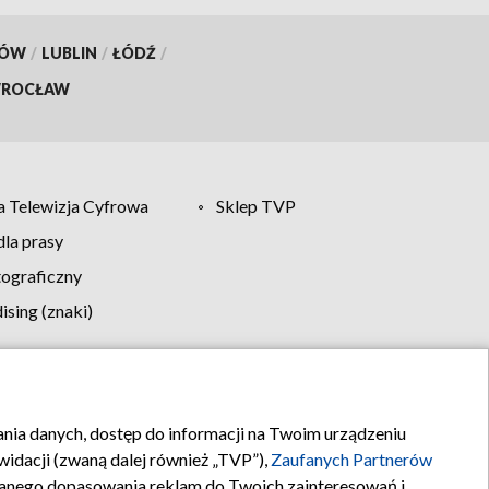
KÓW
/
LUBLIN
/
ŁÓDŹ
/
ROCŁAW
 Telewizja Cyfrowa
Sklep TVP
la prasy
tograficzny
sing (znaki)
klamy
Kontakt
rania danych, dostęp do informacji na Twoim urządzeniu
idacji (zwaną dalej również „TVP”),
Zaufanych Partnerów
anego dopasowania reklam do Twoich zainteresowań i