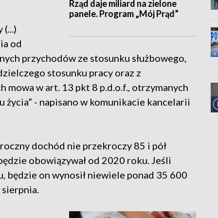
Rząd daje miliard na zielone
panele. Program „Mój Prąd”
...)
ia od
nych przychodów ze stosunku służbowego,
łdzielczego stosunku pracy oraz z
 mowa w art. 13 pkt 8 p.d.o.f., otrzymanych
 życia” - napisano w komunikacie kancelarii
roczny dochód nie przekroczy 85 i pół
 będzie obowiązywał od 2020 roku. Jeśli
, będzie on wynosił niewiele ponad 35 600
 sierpnia.