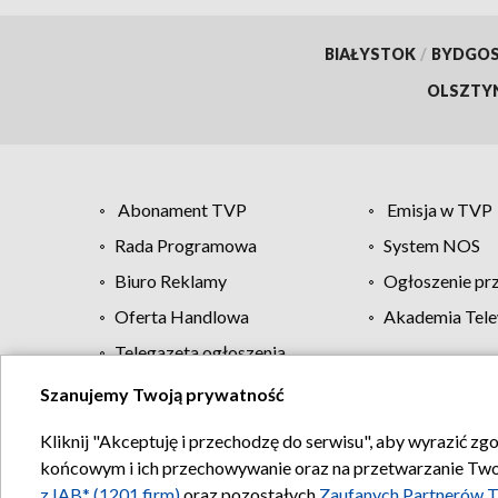
BIAŁYSTOK
/
BYDGO
OLSZTY
Abonament TVP
Emisja w TVP
Rada Programowa
System NOS
Biuro Reklamy
Ogłoszenie pr
Oferta Handlowa
Akademia Tele
Telegazeta ogłoszenia
Szanujemy Twoją prywatność
Regulamin TVP
Kliknij "Akceptuję i przechodzę do serwisu", aby wyrazić zg
końcowym i ich przechowywanie oraz na przetwarzanie Twoich
z IAB* (1201 firm)
oraz pozostałych
Zaufanych Partnerów T