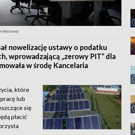
dam Warżawa)
ał nowelizację ustawy o podatku
h, wprowadzającą „zerowy PIT” dla
ormowała w środę Kancelaria
ycia, które
pracę lub
eszczące się
ędą płacić
korzysta