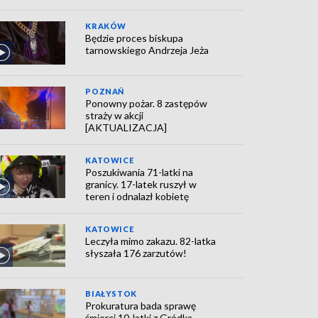
KRAKÓW
Będzie proces biskupa
tarnowskiego Andrzeja Jeża
POZNAŃ
Ponowny pożar. 8 zastępów
straży w akcji
[AKTUALIZACJA]
KATOWICE
Poszukiwania 71-latki na
granicy. 17-latek ruszył w
teren i odnalazł kobietę
KATOWICE
Leczyła mimo zakazu. 82-latka
słyszała 176 zarzutów!
BIAŁYSTOK
Prokuratura bada sprawę
śmierci 10-latki z Gródka