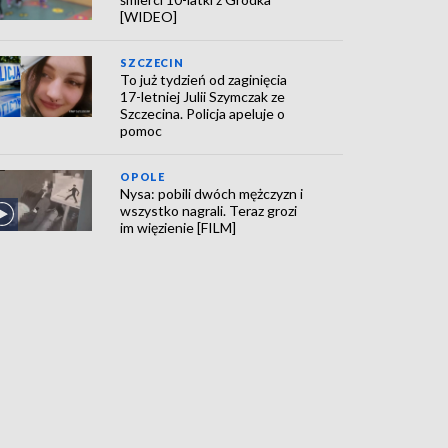
[WIDEO]
SZCZECIN
To już tydzień od zaginięcia
17-letniej Julii Szymczak ze
Szczecina. Policja apeluje o
pomoc
OPOLE
Nysa: pobili dwóch mężczyzn i
wszystko nagrali. Teraz grozi
im więzienie [FILM]