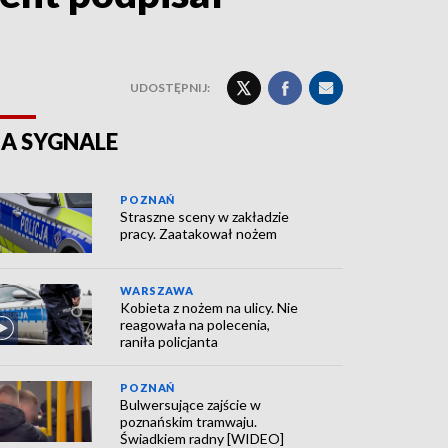
UDOSTĘPNIJ:
A SYGNALE
POZNAŃ
Straszne sceny w zakładzie
pracy. Zaatakował nożem
WARSZAWA
Kobieta z nożem na ulicy. Nie
reagowała na polecenia,
raniła policjanta
POZNAŃ
Bulwersujące zajście w
poznańskim tramwaju.
Świadkiem radny [WIDEO]