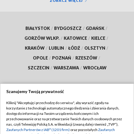
ZOBACZ WIĘCEJ
BIAŁYSTOK
/
BYDGOSZCZ
/
GDAŃSK
/
GORZÓW WLKP.
/
KATOWICE
/
KIELCE
/
KRAKÓW
/
LUBLIN
/
ŁÓDŹ
/
OLSZTYN
/
OPOLE
/
POZNAŃ
/
RZESZÓW
/
SZCZECIN
/
WARSZAWA
/
WROCŁAW
Szanujemy Twoją prywatność
Dołącz do nas:
Kliknij "Akceptuję i przechodzę do serwisu", aby wyrazić zgody na
korzystanie z technologii automatycznego śledzenia i zbierania danych,
TVP
dostęp do informacji na Twoim urządzeniu końcowym i ich
Abonament TVP
przechowywanie oraz na przetwarzanie Twoich danych osobowych przez
Regulamin TVP
nas, czyli Telewizję Polską S.A. w likwidacji (zwaną dalej również „TVP”),
Emisja w TVP
Polityka prywatności
Zaufanych Partnerów z IAB* (1201 firm)
oraz pozostałych
Zaufanych