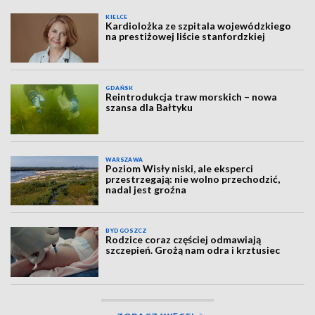
KIELCE
Kardiolożka ze szpitala wojewódzkiego
na prestiżowej liście stanfordzkiej
GDAŃSK
Reintrodukcja traw morskich – nowa
szansa dla Bałtyku
WARSZAWA
Poziom Wisły niski, ale eksperci
przestrzegają: nie wolno przechodzić,
nadal jest groźna
BYDGOSZCZ
Rodzice coraz częściej odmawiają
szczepień. Grożą nam odra i krztusiec