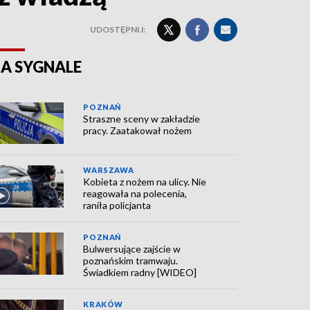
UDOSTĘPNIJ:
A SYGNALE
POZNAŃ
Straszne sceny w zakładzie
pracy. Zaatakował nożem
WARSZAWA
Kobieta z nożem na ulicy. Nie
reagowała na polecenia,
raniła policjanta
POZNAŃ
Bulwersujące zajście w
poznańskim tramwaju.
Świadkiem radny [WIDEO]
KRAKÓW