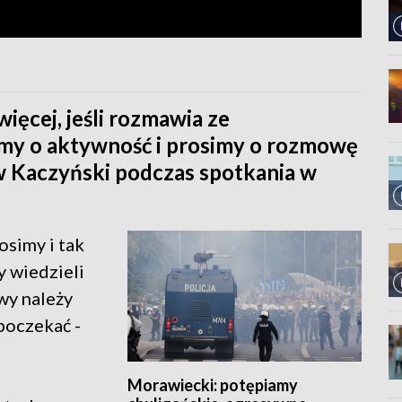
ięcej, jeśli rozmawia ze
my o aktywność i prosimy o rozmowę
aw Kaczyński podczas spotkania w
osimy i tak
 wiedzieli
awy należy
poczekać -
Morawiecki: potępiamy