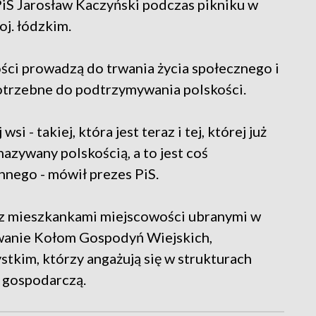
PiS Jarosław Kaczyński podczas pikniku w
j. łódzkim.
ości prowadzą do trwania życia społecznego i
potrzebne do podtrzymywania polskości.
si - takiej, która jest teraz i tej, której już
nazywany polskością, a to jest coś
nnego - mówił prezes PiS.
m z mieszkankami miejscowości ubranymi w
owanie Kołom Gospodyń Wiejskich,
stkim, którzy angażują się w strukturach
 gospodarczą.