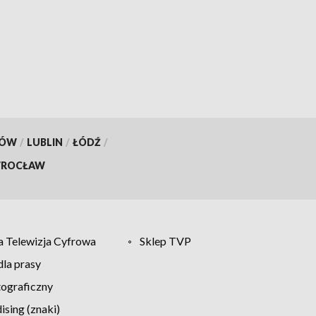
KÓW
/
LUBLIN
/
ŁÓDŹ
/
ROCŁAW
 Telewizja Cyfrowa
Sklep TVP
la prasy
tograficzny
sing (znaki)