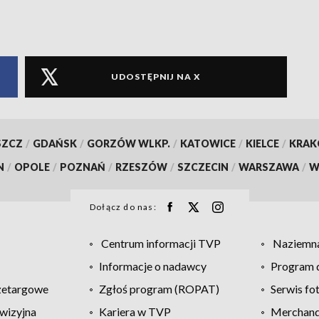
UDOSTĘPNIJ NA X
SZCZ
/
GDAŃSK
/
GORZÓW WLKP.
/
KATOWICE
/
KIELCE
/
KRA
N
/
OPOLE
/
POZNAŃ
/
RZESZÓW
/
SZCZECIN
/
WARSZAWA
/
W
Dołącz do nas:
Centrum informacji TVP
Naziemna
Informacje o nadawcy
Program d
zetargowe
Zgłoś program (ROPAT)
Serwis fo
wizyjna
Kariera w TVP
Merchandi