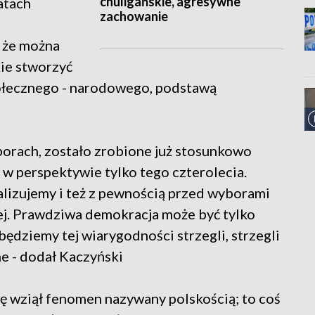
chuligańskie, agresywne
latach
zachowanie
, że można
kie stworzyć
połecznego - narodowego, podstawą
borach, zostało zrobione już stosunkowo
o w perspektywie tylko tego czterolecia.
realizujemy i też z pewnością przed wyborami
lej. Prawdziwa demokracja może być tylko
będziemy tej wiarygodności strzegli, strzegli
ne - dodał Kaczyński
się wziął fenomen nazywany polskością; to coś