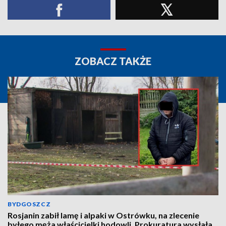
ZOBACZ TAKŻE
BYDGOSZCZ
Rosjanin zabił lamę i alpaki w Ostrówku, na zlecenie
byłego męża właścicielki hodowli. Prokuratura wysłała