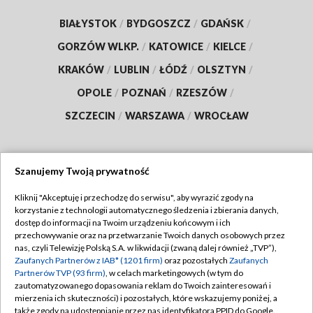
BIAŁYSTOK
/
BYDGOSZCZ
/
GDAŃSK
/
GORZÓW WLKP.
/
KATOWICE
/
KIELCE
/
KRAKÓW
/
LUBLIN
/
ŁÓDŹ
/
OLSZTYN
/
OPOLE
/
POZNAŃ
/
RZESZÓW
/
SZCZECIN
/
WARSZAWA
/
WROCŁAW
Szanujemy Twoją prywatność
Dołącz do nas:
Kliknij "Akceptuję i przechodzę do serwisu", aby wyrazić zgody na
korzystanie z technologii automatycznego śledzenia i zbierania danych,
TVP
dostęp do informacji na Twoim urządzeniu końcowym i ich
Abonament TVP
przechowywanie oraz na przetwarzanie Twoich danych osobowych przez
Regulamin TVP
nas, czyli Telewizję Polską S.A. w likwidacji (zwaną dalej również „TVP”),
Emisja w TVP
Polityka prywatności
Zaufanych Partnerów z IAB* (1201 firm)
oraz pozostałych
Zaufanych
Partnerów TVP (93 firm)
, w celach marketingowych (w tym do
Centrum informacji TVP
Moje zgody
zautomatyzowanego dopasowania reklam do Twoich zainteresowań i
mierzenia ich skuteczności) i pozostałych, które wskazujemy poniżej, a
Naziemna Telewizja Cyfrowa
Pomoc
także zgody na udostępnianie przez nas identyfikatora PPID do Google.