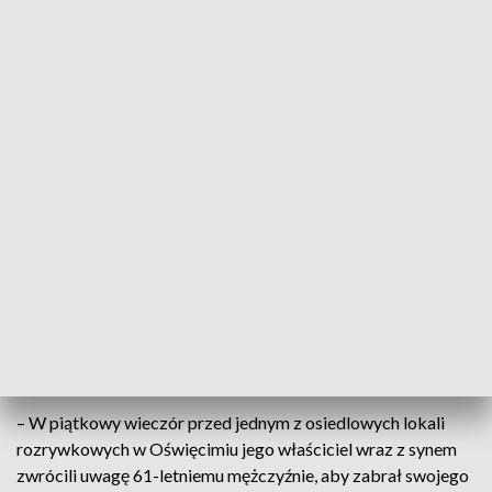
Grozi mu kara do 2 lat więzienia (fot. policja.pl)
– Zarzut uszkodzenia ciała usłyszał 61-letni
mieszkaniec Oświęcimia, który zranił nożem dwóch
mężczyzn. Wcześniej prosili go, by zabrał swojego
psa biegającego między klientami ich lokalu –
powiedziała w niedzielę rzecznik oświęcimskiej
policji Małgorzata Jurecka.
– W piątkowy wieczór przed jednym z osiedlowych lokali
rozrywkowych w Oświęcimiu jego właściciel wraz z synem
zwrócili uwagę 61-letniemu mężczyźnie, aby zabrał swojego