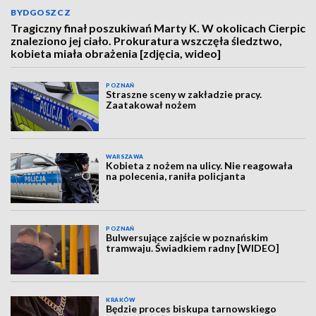
BYDGOSZCZ
Tragiczny finał poszukiwań Marty K. W okolicach Cierpic
znaleziono jej ciało. Prokuratura wszczęła śledztwo,
kobieta miała obrażenia [zdjęcia, wideo]
POZNAŃ
Straszne sceny w zakładzie pracy.
Zaatakował nożem
WARSZAWA
Kobieta z nożem na ulicy. Nie reagowała
na polecenia, raniła policjanta
POZNAŃ
Bulwersujące zajście w poznańskim
tramwaju. Świadkiem radny [WIDEO]
KRAKÓW
Będzie proces biskupa tarnowskiego