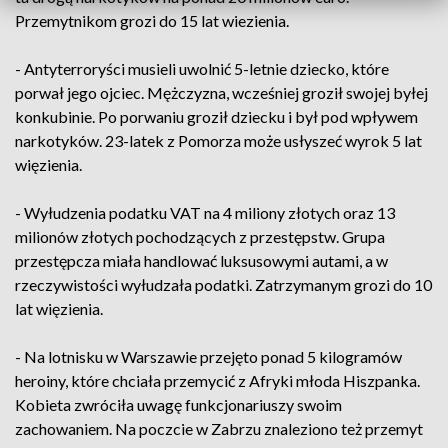
Przemytnikom grozi do 15 lat wiezienia.
- Antyterroryści musieli uwolnić 5-letnie dziecko, które
porwał jego ojciec. Mężczyzna, wcześniej groził swojej byłej
konkubinie. Po porwaniu groził dziecku i był pod wpływem
narkotyków. 23-latek z Pomorza może usłyszeć wyrok 5 lat
więzienia.
- Wyłudzenia podatku VAT na 4 miliony złotych oraz 13
milionów złotych pochodzących z przestępstw. Grupa
przestępcza miała handlować luksusowymi autami, a w
rzeczywistości wyłudzała podatki. Zatrzymanym grozi do 10
lat więzienia.
- Na lotnisku w Warszawie przejęto ponad 5 kilogramów
heroiny, które chciała przemycić z Afryki młoda Hiszpanka.
Kobieta zwróciła uwagę funkcjonariuszy swoim
zachowaniem. Na poczcie w Zabrzu znaleziono też przemyt