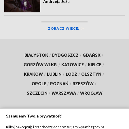
Andrzeja Jeża
ZOBACZ WIĘCEJ
BIAŁYSTOK
/
BYDGOSZCZ
/
GDAŃSK
/
GORZÓW WLKP.
/
KATOWICE
/
KIELCE
/
KRAKÓW
/
LUBLIN
/
ŁÓDŹ
/
OLSZTYN
/
OPOLE
/
POZNAŃ
/
RZESZÓW
/
SZCZECIN
/
WARSZAWA
/
WROCŁAW
Szanujemy Twoją prywatność
Dołącz do nas:
Kliknij "Akceptuję i przechodzę do serwisu", aby wyrazić zgody na