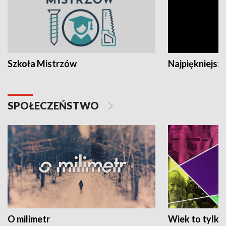
Szkoła Mistrzów
Najpiękniejsze
SPOŁECZEŃSTWO
O milimetr
Wiek to tylko 