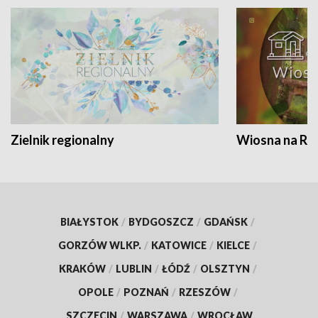
Zielnik regionalny
Wiosna na RO
BIAŁYSTOK
/
BYDGOSZCZ
/
GDAŃSK
/
GORZÓW WLKP.
/
KATOWICE
/
KIELCE
/
KRAKÓW
/
LUBLIN
/
ŁÓDŹ
/
OLSZTYN
/
OPOLE
/
POZNAŃ
/
RZESZÓW
/
SZCZECIN
/
WARSZAWA
/
WROCŁAW