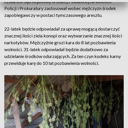
czwartek Sąd Rejonowy w Białej Podlaskiej na wniosek
Policji i Prokuratury zastosował wobec mężczyzn środek
zapobiegawczy w postaci tymczasowego aresztu.
22-latek będzie odpowiadał za uprawę mogącą dostarczyć
znacznej ilości ziela konopi oraz wytwarzanie znacznej ilości
narkotyków. Mężczyźnie grozi kara do 8 lat pozbawienia
wolności. 31-latek odpowiadał będzie dodatkowo za
udzielanie środków odurzających. Za ten czyn kodeks karny
przewiduje karę do 10 lat pozbawienia wolności.