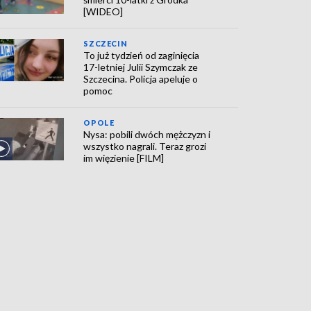
[WIDEO]
SZCZECIN
To już tydzień od zaginięcia
17-letniej Julii Szymczak ze
Szczecina. Policja apeluje o
pomoc
OPOLE
Nysa: pobili dwóch mężczyzn i
wszystko nagrali. Teraz grozi
im więzienie [FILM]