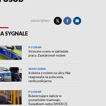
UDOSTĘPNIJ:
A SYGNALE
POZNAŃ
Straszne sceny w zakładzie
pracy. Zaatakował nożem
WARSZAWA
Kobieta z nożem na ulicy. Nie
reagowała na polecenia,
raniła policjanta
POZNAŃ
Bulwersujące zajście w
poznańskim tramwaju.
Świadkiem radny [WIDEO]