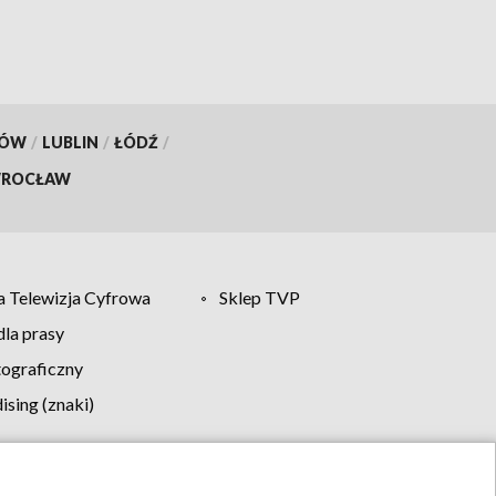
KÓW
/
LUBLIN
/
ŁÓDŹ
/
ROCŁAW
 Telewizja Cyfrowa
Sklep TVP
la prasy
tograficzny
sing (znaki)