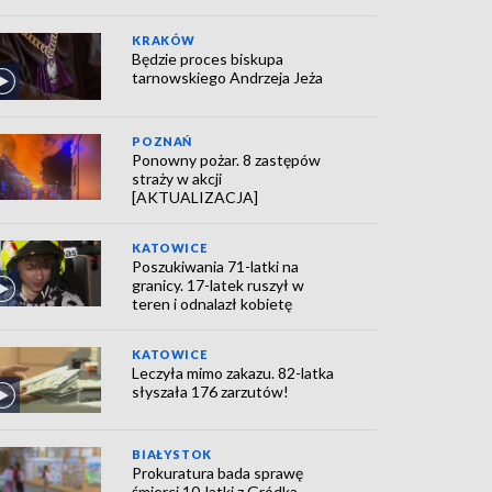
KRAKÓW
Będzie proces biskupa
tarnowskiego Andrzeja Jeża
POZNAŃ
Ponowny pożar. 8 zastępów
straży w akcji
[AKTUALIZACJA]
KATOWICE
Poszukiwania 71-latki na
granicy. 17-latek ruszył w
teren i odnalazł kobietę
KATOWICE
Leczyła mimo zakazu. 82-latka
słyszała 176 zarzutów!
BIAŁYSTOK
Prokuratura bada sprawę
śmierci 10-latki z Gródka