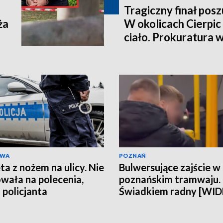
Tragiczny finał pos
ża
W okolicach Cierpic 
ciało. Prokuratura 
kobieta miała obraże
wideo]
AWA
POZNAŃ
ta z nożem na ulicy. Nie
Bulwersujące zajście w
wała na polecenia,
poznańskim tramwaju.
 policjanta
Świadkiem radny [WI