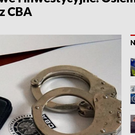
ez CBA
N