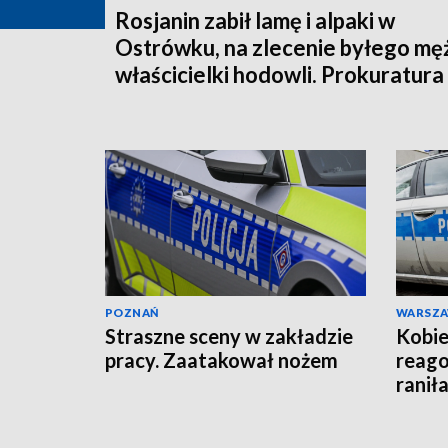
Rosjanin zabił lamę i alpaki w
Ostrówku, na zlecenie byłego mę
właścicielki hodowli. Prokuratura
wysłała akt oskarżenia!
POZNAŃ
WARSZ
Straszne sceny w zakładzie
Kobie
pracy. Zaatakował nożem
reago
raniła