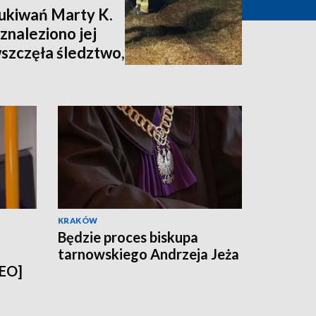
zukiwań Marty K.
znaleziono jej
wszczęła śledztwo,
nia [zdjęcia,
KRAKÓW
Będzie proces biskupa
tarnowskiego Andrzeja Jeża
DEO]