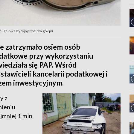
usz inwestycyjny (fot. cba.gov.pl)
e zatrzymało osiem osób
datkowe przy wykorzystaniu
iedziała się PAP. Wśród
tawicieli kancelarii podatkowej i
szem inwestycyjnym.
y z
mieniu
jmniej 1 mln