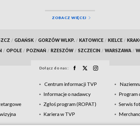
ZOBACZ WIĘCEJ
SZCZ
/
GDAŃSK
/
GORZÓW WLKP.
/
KATOWICE
/
KIELCE
/
KRA
N
/
OPOLE
/
POZNAŃ
/
RZESZÓW
/
SZCZECIN
/
WARSZAWA
/
W
Dołącz do nas:
Centrum informacji TVP
Naziemna
Informacje o nadawcy
Program d
zetargowe
Zgłoś program (ROPAT)
Serwis fo
wizyjna
Kariera w TVP
Merchandi