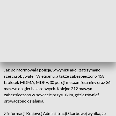
których zorganizowano nielegalny hazard. Punkty mieściły
się w Warszawie oraz na terenie podwarszawskich
miejscowości, ale jak wynikało z ustaleń śledczych, mogły
powstać na terenie całego województwa mazowieckiego.
Policjanci przypuszczali, że jednym z miejsc, gdzie mogą być
wprowadzane do obrotu narkotyki są nielegalne kasyna, do
których dostęp maja głównie Wietnamczycy, dlatego
poprosili o pomoc funkcjonariuszy Warmińsko-Mazurskiego
Urzędu Celno-Skarbowego.
Jak poinformowała policja, w wyniku akcji zatrzymano
sześciu obywateli Wietnamu, a także zabezpieczono 458
tabletek MDMA, MDPV, 30 porcji metaamfetaminy oraz 36
maszyn do gier hazardowych. Kolejne 212 maszyn
zabezpieczono w powiecie przysuskim, gdzie również
prowadzono działania.
Z informacji Krajowej Administracji Skarbowej wynika, że