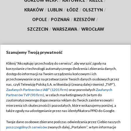
GORZÓW WLKP.
/
KATOWICE
/
KIELCE
/
KRAKÓW
/
LUBLIN
/
ŁÓDŹ
/
OLSZTYN
/
OPOLE
/
POZNAŃ
/
RZESZÓW
/
SZCZECIN
/
WARSZAWA
/
WROCŁAW
Szanujemy Twoją prywatność
Dołącz do nas:
Kliknij "Akceptuję i przechodzę do serwisu", aby wyrazić zgody na
korzystanie z technologii automatycznego śledzenia i zbierania danych,
TVP
dostęp do informacji na Twoim urządzeniu końcowym i ich
Abonament TVP
przechowywanie oraz na przetwarzanie Twoich danych osobowych przez
Regulamin TVP
nas, czyli Telewizję Polską S.A. w likwidacji (zwaną dalej również „TVP”),
Emisja w TVP
Polityka prywatności
Zaufanych Partnerów z IAB* (1201 firm)
oraz pozostałych
Zaufanych
Partnerów TVP (93 firm)
, w celach marketingowych (w tym do
Centrum informacji TVP
Moje zgody
zautomatyzowanego dopasowania reklam do Twoich zainteresowań i
mierzenia ich skuteczności) i pozostałych, które wskazujemy poniżej, a
Naziemna Telewizja Cyfrowa
Pomoc
także zgody na udostępnianie przez nas identyfikatora PPID do Google.
Sklep TVP
Biuro reklamy
Twoje dane osobowe zbierane podczas odwiedzania przez Ciebie naszych
Rada Programowa
Kontakt
poszczególnych serwisów
zwanych dalej „Portalem”, w tym informacje