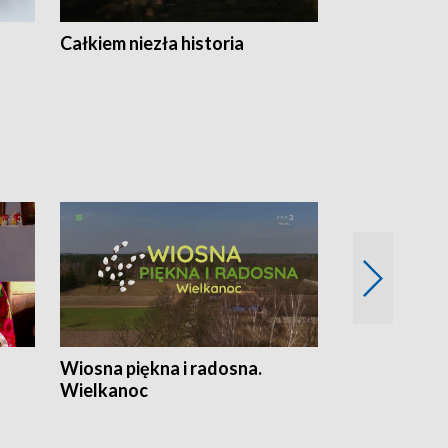
Całkiem niezła historia
Sanatoria
Wiosna piękna i radosna.
Gwiazdy od 
Wielkanoc
gwiazdki