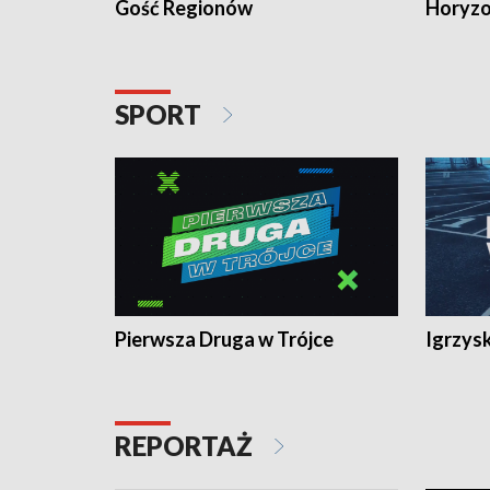
Gość Regionów
Horyzo
SPORT
Pierwsza Druga w Trójce
Igrzys
REPORTAŻ