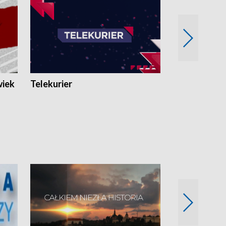
wiek
Telekurier
Kryminalna 