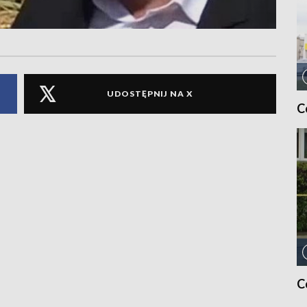
UDOSTĘPNIJ NA X
C
C