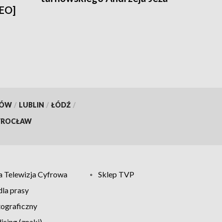
DEO]
KÓW
/
LUBLIN
/
ŁÓDŹ
/
ROCŁAW
 Telewizja Cyfrowa
Sklep TVP
la prasy
tograficzny
sing (znaki)