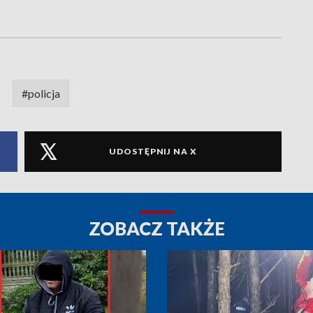
#policja
UDOSTĘPNIJ NA X
ZOBACZ TAKŻE