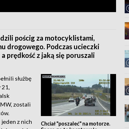
zili pościg za motocyklistami,
uchu drogowego. Podczas ucieczki
a prędkość z jaką się poruszali
ełnili służbę
 21,
alsk
MW, zostali
tów.
 jeden z nich
Chciał "poszaleć" na motorze.