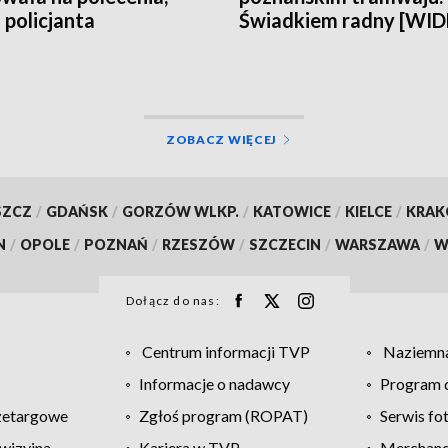
 policjanta
Świadkiem radny [WI
ZOBACZ WIĘCEJ
SZCZ
/
GDAŃSK
/
GORZÓW WLKP.
/
KATOWICE
/
KIELCE
/
KRA
N
/
OPOLE
/
POZNAŃ
/
RZESZÓW
/
SZCZECIN
/
WARSZAWA
/
W
Dołącz do nas:
Centrum informacji TVP
Naziemna
Informacje o nadawcy
Program d
zetargowe
Zgłoś program (ROPAT)
Serwis fo
wizyjna
Kariera w TVP
Merchandi