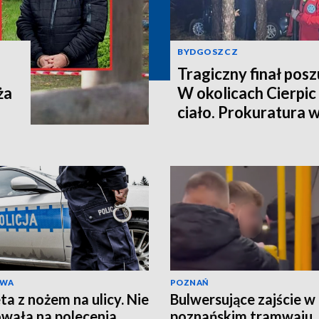
BYDGOSZCZ
Tragiczny finał pos
ża
W okolicach Cierpic 
ciało. Prokuratura 
kobieta miała obraże
wideo]
AWA
POZNAŃ
ta z nożem na ulicy. Nie
Bulwersujące zajście w
wała na polecenia,
poznańskim tramwaju.