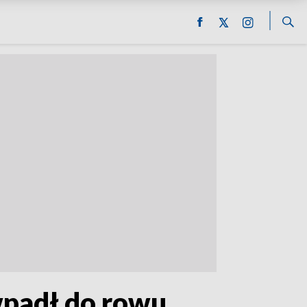
wpadł do rowu