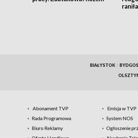
raniła
BIAŁYSTOK
/
BYDGO
OLSZTY
Abonament TVP
Emisja w TVP
Rada Programowa
System NOS
Biuro Reklamy
Ogłoszenie pr
Oferta Handlowa
Akademia Tele