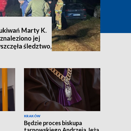
zukiwań Marty K.
znaleziono jej
wszczęła śledztwo,
nia [zdjęcia,
KRAKÓW
Będzie proces biskupa
tarnowskiego Andrzeja Jeża