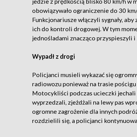
jedzie z prędkością blisko 80 km/h w 
obowiązywało ograniczenie do 30 km/
Funkcjonariusze włączyli sygnały, aby
ich do kontroli drogowej. W tym momen
jednośladami znacząco przyspieszyli i 
Wypadł z drogi
Policjanci musieli wykazać się ogro
radiowozu ponieważ na trasie pościgu 
Motocykliści podczas ucieczki jechali
wyprzedzali, zjeżdżali na lewy pas wpr
ogromne zagrożenie dla innych podr
rozdzielili się, a policjanci kontynuowa