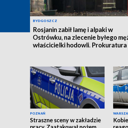
BYDGOSZCZ
Rosjanin zabił lamę i alpaki w
Ostrówku, na zlecenie byłego mę
właścicielki hodowli. Prokuratura
wysłała akt oskarżenia!
POZNAŃ
WARSZ
Straszne sceny w zakładzie
Kobie
pracy. Zaatakował nożem
reago