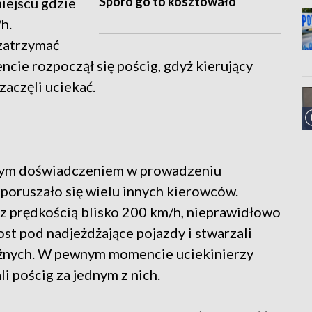
Sporo go to kosztowało
miejscu gdzie
h.
 zatrzymać
cie rozpoczął się pościg, gdyż kierujący
zaczęli uciekać.
mnym doświadczeniem w prowadzeniu
poruszało się wielu innych kierowców.
 z prędkością blisko 200 km/h, nieprawidłowo
ost pod nadjeżdżające pojazdy i stwarzali
óżnych. W pewnym momencie uciekinierzy
li pościg za jednym z nich.