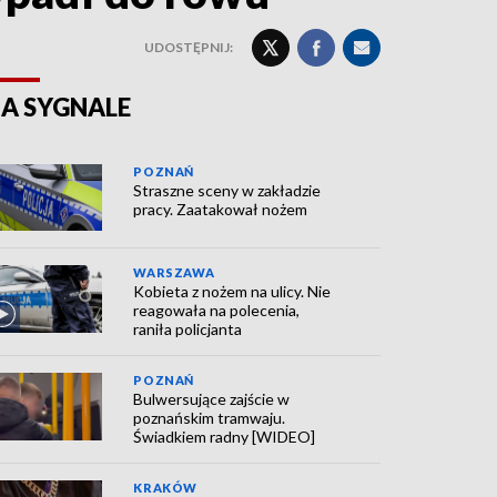
UDOSTĘPNIJ:
A SYGNALE
POZNAŃ
Straszne sceny w zakładzie
pracy. Zaatakował nożem
WARSZAWA
Kobieta z nożem na ulicy. Nie
reagowała na polecenia,
raniła policjanta
POZNAŃ
Bulwersujące zajście w
poznańskim tramwaju.
Świadkiem radny [WIDEO]
KRAKÓW