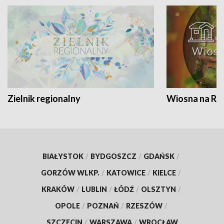
Zielnik regionalny
Wiosna na RO
BIAŁYSTOK
/
BYDGOSZCZ
/
GDAŃSK
/
GORZÓW WLKP.
/
KATOWICE
/
KIELCE
/
KRAKÓW
/
LUBLIN
/
ŁÓDŹ
/
OLSZTYN
/
OPOLE
/
POZNAŃ
/
RZESZÓW
/
SZCZECIN
/
WARSZAWA
/
WROCŁAW