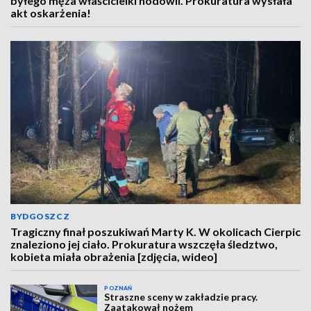
byłego męża właścicielki hodowli. Prokuratura wysłała
akt oskarżenia!
BYDGOSZCZ
Tragiczny finał poszukiwań Marty K. W okolicach Cierpic
znaleziono jej ciało. Prokuratura wszczęła śledztwo,
kobieta miała obrażenia [zdjęcia, wideo]
POZNAŃ
Straszne sceny w zakładzie pracy.
Zaatakował nożem