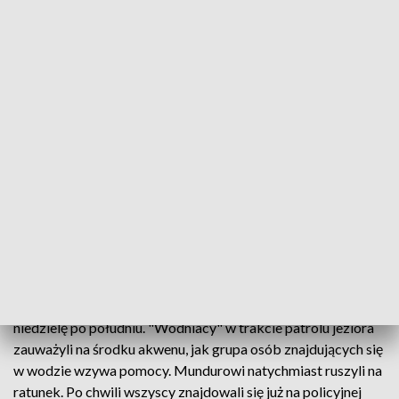
Policjanci uratowali żeglarzy (fot. Policja)
Augustowscy policjanci pełniący służbę na wodzie
uratowali pięć osób. Chwilę wcześniej wysoka fala
zatopiła łódkę młodych ludzi.
Augustowscy policjanci pełniący służbę nad jeziorem Necko
uratowali pięć osób przed utonięciem. Do zdarzenia doszło w
niedzielę po południu. "Wodniacy" w trakcie patrolu jeziora
zauważyli na środku akwenu, jak grupa osób znajdujących się
w wodzie wzywa pomocy. Mundurowi natychmiast ruszyli na
ratunek. Po chwili wszyscy znajdowali się już na policyjnej