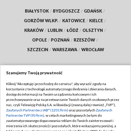
BIAŁYSTOK
/
BYDGOSZCZ
/
GDAŃSK
/
GORZÓW WLKP.
/
KATOWICE
/
KIELCE
/
KRAKÓW
/
LUBLIN
/
ŁÓDŹ
/
OLSZTYN
/
OPOLE
/
POZNAŃ
/
RZESZÓW
/
SZCZECIN
/
WARSZAWA
/
WROCŁAW
Szanujemy Twoją prywatność
Dołącz do nas:
Kliknij "Akceptuję i przechodzę do serwisu", aby wyrazić zgody na
korzystanie z technologii automatycznego śledzenia i zbierania danych,
TVP
dostęp do informacji na Twoim urządzeniu końcowym i ich
Abonament TVP
przechowywanie oraz na przetwarzanie Twoich danych osobowych przez
Regulamin TVP
nas, czyli Telewizję Polską S.A. w likwidacji (zwaną dalej również „TVP”),
Emisja w TVP
Polityka prywatności
Zaufanych Partnerów z IAB* (1201 firm)
oraz pozostałych
Zaufanych
Partnerów TVP (93 firm)
, w celach marketingowych (w tym do
Centrum informacji TVP
Moje zgody
zautomatyzowanego dopasowania reklam do Twoich zainteresowań i
mierzenia ich skuteczności) i pozostałych, które wskazujemy poniżej, a
Naziemna Telewizja Cyfrowa
Pomoc