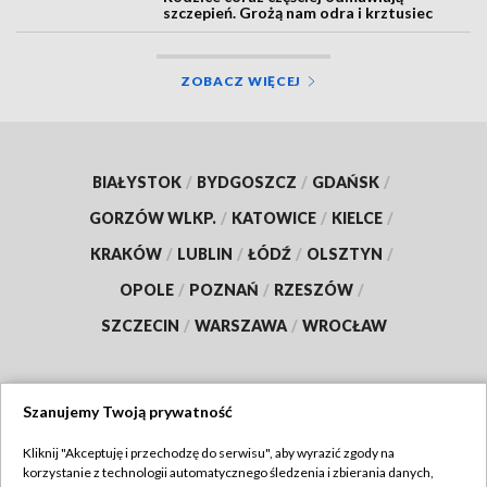
BYDGOSZCZ
Rodzice coraz częściej odmawiają
szczepień. Grożą nam odra i krztusiec
ZOBACZ WIĘCEJ
BIAŁYSTOK
/
BYDGOSZCZ
/
GDAŃSK
/
GORZÓW WLKP.
/
KATOWICE
/
KIELCE
/
KRAKÓW
/
LUBLIN
/
ŁÓDŹ
/
OLSZTYN
/
OPOLE
/
POZNAŃ
/
RZESZÓW
/
SZCZECIN
/
WARSZAWA
/
WROCŁAW
Szanujemy Twoją prywatność
Kliknij "Akceptuję i przechodzę do serwisu", aby wyrazić zgody na
korzystanie z technologii automatycznego śledzenia i zbierania danych,