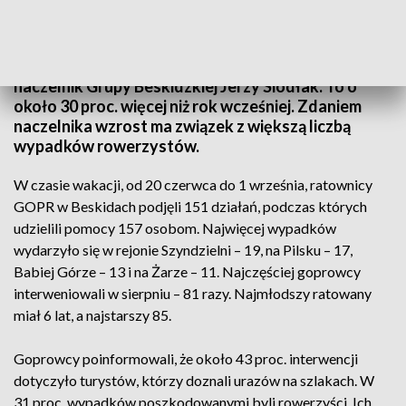
Ratownicy pomagali najczęściej przy urazach kończyn dolnych (fot.
Facebook/grupabeskidzkagopr)
– 151 działań ratowniczych podjęli w wakacje
goprowcy w Beskidach – poinformował w czwartek
naczelnik Grupy Beskidzkiej Jerzy Siodłak. To o
około 30 proc. więcej niż rok wcześniej. Zdaniem
naczelnika wzrost ma związek z większą liczbą
wypadków rowerzystów.
W czasie wakacji, od 20 czerwca do 1 września, ratownicy
GOPR w Beskidach podjęli 151 działań, podczas których
udzielili pomocy 157 osobom. Najwięcej wypadków
wydarzyło się w rejonie Szyndzielni – 19, na Pilsku – 17,
Babiej Górze – 13 i na Żarze – 11. Najczęściej goprowcy
interweniowali w sierpniu – 81 razy. Najmłodszy ratowany
miał 6 lat, a najstarszy 85.
Goprowcy poinformowali, że około 43 proc. interwencji
dotyczyło turystów, którzy doznali urazów na szlakach. W
31 proc. wypadków poszkodowanymi byli rowerzyści. Ich