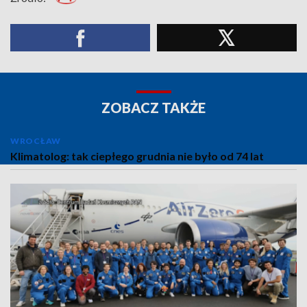
ZOBACZ TAKŻE
WROCŁAW
Klimatolog: tak ciepłego grudnia nie było od 74 lat