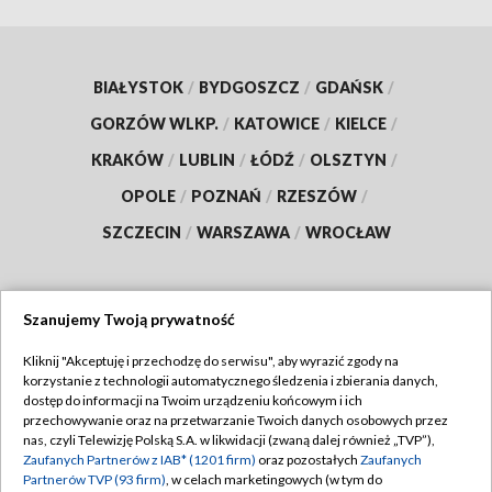
BIAŁYSTOK
/
BYDGOSZCZ
/
GDAŃSK
/
GORZÓW WLKP.
/
KATOWICE
/
KIELCE
/
KRAKÓW
/
LUBLIN
/
ŁÓDŹ
/
OLSZTYN
/
OPOLE
/
POZNAŃ
/
RZESZÓW
/
SZCZECIN
/
WARSZAWA
/
WROCŁAW
Szanujemy Twoją prywatność
Dołącz do nas:
Kliknij "Akceptuję i przechodzę do serwisu", aby wyrazić zgody na
korzystanie z technologii automatycznego śledzenia i zbierania danych,
TVP
dostęp do informacji na Twoim urządzeniu końcowym i ich
Abonament TVP
przechowywanie oraz na przetwarzanie Twoich danych osobowych przez
Regulamin TVP
nas, czyli Telewizję Polską S.A. w likwidacji (zwaną dalej również „TVP”),
Emisja w TVP
Zaufanych Partnerów z IAB* (1201 firm)
Polityka prywatności
oraz pozostałych
Zaufanych
Partnerów TVP (93 firm)
, w celach marketingowych (w tym do
Centrum informacji TVP