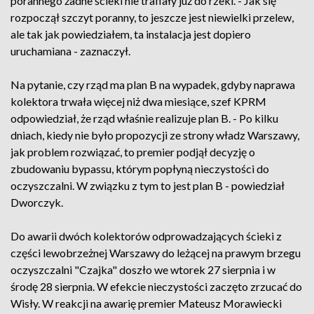
porannego żadne ścieki nie trafiały już do rzeki. - Jak się
rozpoczął szczyt poranny, to jeszcze jest niewielki przelew,
ale tak jak powiedziałem, ta instalacja jest dopiero
uruchamiana - zaznaczył.
Na pytanie, czy rząd ma plan B na wypadek, gdyby naprawa
kolektora trwała więcej niż dwa miesiące, szef KPRM
odpowiedział, że rząd właśnie realizuje plan B. - Po kilku
dniach, kiedy nie było propozycji ze strony władz Warszawy,
jak problem rozwiązać, to premier podjął decyzję o
zbudowaniu bypassu, którym popłyną nieczystości do
oczyszczalni. W związku z tym to jest plan B - powiedział
Dworczyk.
Do awarii dwóch kolektorów odprowadzających ścieki z
części lewobrzeżnej Warszawy do leżącej na prawym brzegu
oczyszczalni "Czajka" doszło we wtorek 27 sierpnia i w
środę 28 sierpnia. W efekcie nieczystości zaczęto zrzucać do
Wisły. W reakcji na awarię premier Mateusz Morawiecki