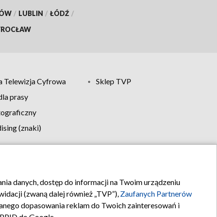
KÓW
/
LUBLIN
/
ŁÓDŹ
/
ROCŁAW
 Telewizja Cyfrowa
Sklep TVP
la prasy
tograficzny
sing (znaki)
klamy
Kontakt
rania danych, dostęp do informacji na Twoim urządzeniu
idacji (zwaną dalej również „TVP”),
Zaufanych Partnerów
anego dopasowania reklam do Twoich zainteresowań i
a PPID do Google.