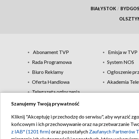
BIAŁYSTOK
/
BYDGO
OLSZTY
Abonament TVP
Emisja w TVP
Rada Programowa
System NOS
Biuro Reklamy
Ogłoszenie pr
Oferta Handlowa
Akademia Tele
Telegazeta ogłoszenia
Szanujemy Twoją prywatność
Regulamin TVP
Kliknij "Akceptuję i przechodzę do serwisu", aby wyrazić zg
końcowym i ich przechowywanie oraz na przetwarzanie Twoich
z IAB* (1201 firm)
oraz pozostałych
Zaufanych Partnerów T
mierzenia ich skuteczności) i pozostałych, które wskazujemy