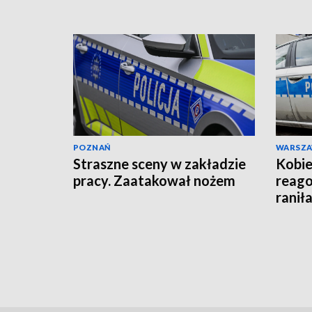
wysłała akt oskarżenia!
POZNAŃ
WARSZ
Straszne sceny w zakładzie
Kobie
pracy. Zaatakował nożem
reago
raniła