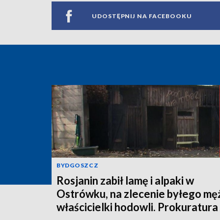
UDOSTĘPNIJ NA FACEBOOKU
BYDGOSZCZ
Rosjanin zabił lamę i alpaki w
Ostrówku, na zlecenie byłego mę
właścicielki hodowli. Prokuratura