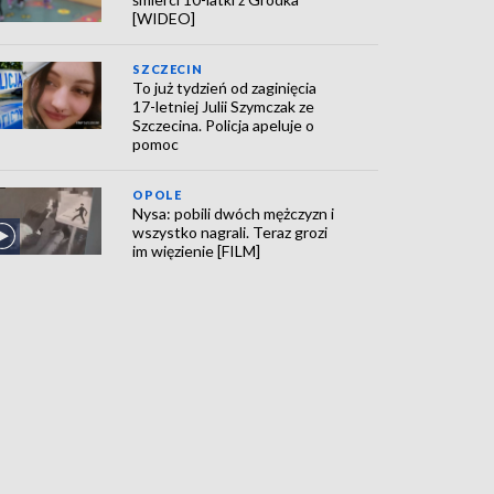
[WIDEO]
SZCZECIN
To już tydzień od zaginięcia
17-letniej Julii Szymczak ze
Szczecina. Policja apeluje o
pomoc
OPOLE
Nysa: pobili dwóch mężczyzn i
wszystko nagrali. Teraz grozi
im więzienie [FILM]