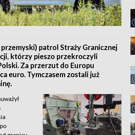
przemyski) patrol Straży Granicznej
ji, którzy pieszo przekroczyli
Polski. Za przerzut do Europu
ąca euro. Tymczasem zostali już
inę.
auważył
m
ia
 po
od granicy