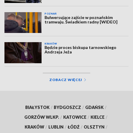
POZNAŃ
Bulwersujące zajście w poznańskim
tramwaju. Świadkiem radny [WIDEO]
KRAKÓW
Będzie proces biskupa tarnowskiego
Andrzeja Jeża
ZOBACZ WIĘCEJ
BIAŁYSTOK
/
BYDGOSZCZ
/
GDAŃSK
/
GORZÓW WLKP.
/
KATOWICE
/
KIELCE
/
KRAKÓW
/
LUBLIN
/
ŁÓDŹ
/
OLSZTYN
/