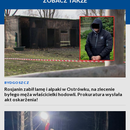
ZOBACZ TAKŻE
BYDGOSZCZ
Rosjanin zabił lamę i alpaki w Ostrówku, na zlecenie
byłego męża właścicielki hodowli. Prokuratura wysłała
akt oskarżenia!