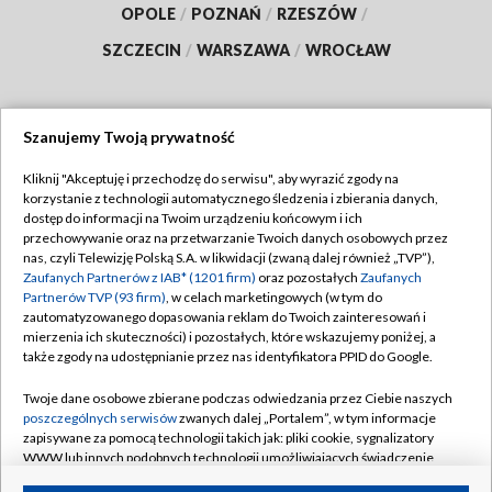
OPOLE
/
POZNAŃ
/
RZESZÓW
/
SZCZECIN
/
WARSZAWA
/
WROCŁAW
Szanujemy Twoją prywatność
Dołącz do nas:
Kliknij "Akceptuję i przechodzę do serwisu", aby wyrazić zgody na
korzystanie z technologii automatycznego śledzenia i zbierania danych,
TVP
dostęp do informacji na Twoim urządzeniu końcowym i ich
Abonament TVP
przechowywanie oraz na przetwarzanie Twoich danych osobowych przez
Regulamin TVP
nas, czyli Telewizję Polską S.A. w likwidacji (zwaną dalej również „TVP”),
Emisja w TVP
Polityka prywatności
Zaufanych Partnerów z IAB* (1201 firm)
oraz pozostałych
Zaufanych
Partnerów TVP (93 firm)
, w celach marketingowych (w tym do
Centrum informacji TVP
Moje zgody
zautomatyzowanego dopasowania reklam do Twoich zainteresowań i
mierzenia ich skuteczności) i pozostałych, które wskazujemy poniżej, a
Naziemna Telewizja Cyfrowa
Pomoc
także zgody na udostępnianie przez nas identyfikatora PPID do Google.
Sklep TVP
Biuro reklamy
Twoje dane osobowe zbierane podczas odwiedzania przez Ciebie naszych
Rada Programowa
Kontakt
poszczególnych serwisów
zwanych dalej „Portalem”, w tym informacje
zapisywane za pomocą technologii takich jak: pliki cookie, sygnalizatory
System NOS
WWW lub innych podobnych technologii umożliwiających świadczenie
dopasowanych i bezpiecznych usług, personalizację treści oraz reklam,
Informacje o nadawcy
Kanały