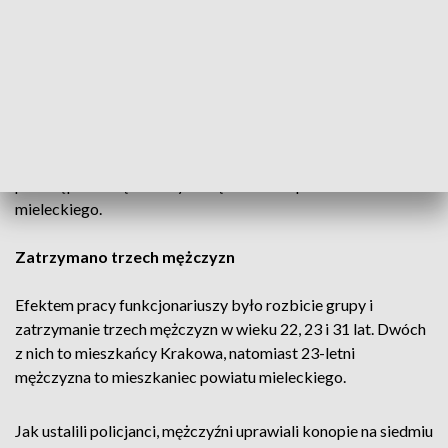
suszenia i wytwarzania gotowego narkotyku.
Trzech mężczyzn w wieku od 22 do 31 lat, najbliższe trzy
miesiące spędzi w areszcie.
Policjanci wydziału kryminalnego mieleckiej komendy od
kilku tygodni pracowali nad ustaleniem osób trudniących się
przestępczością narkotykową na terenie powiatu
mieleckiego.
Zatrzymano trzech mężczyzn
Efektem pracy funkcjonariuszy było rozbicie grupy i
zatrzymanie trzech mężczyzn w wieku 22, 23 i 31 lat. Dwóch
z nich to mieszkańcy Krakowa, natomiast 23-letni
mężczyzna to mieszkaniec powiatu mieleckiego.
Jak ustalili policjanci, mężczyźni uprawiali konopie na siedmiu