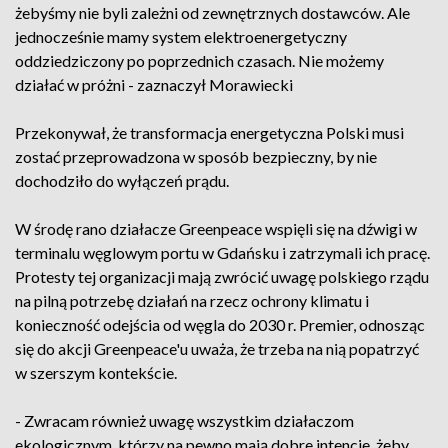
żebyśmy nie byli zależni od zewnętrznych dostawców. Ale
jednocześnie mamy system elektroenergetyczny
oddziedziczony po poprzednich czasach. Nie możemy
działać w próżni - zaznaczył Morawiecki
Przekonywał, że transformacja energetyczna Polski musi
zostać przeprowadzona w sposób bezpieczny, by nie
dochodziło do wyłączeń prądu.
W środę rano działacze Greenpeace wspięli się na dźwigi w
terminalu węglowym portu w Gdańsku i zatrzymali ich pracę.
Protesty tej organizacji mają zwrócić uwagę polskiego rządu
na pilną potrzebę działań na rzecz ochrony klimatu i
konieczność odejścia od węgla do 2030 r. Premier, odnosząc
się do akcji Greenpeace'u uważa, że trzeba na nią popatrzyć
w szerszym kontekście.
- Zwracam również uwagę wszystkim działaczom
ekologicznym, którzy na pewno mają dobre intencje, żeby