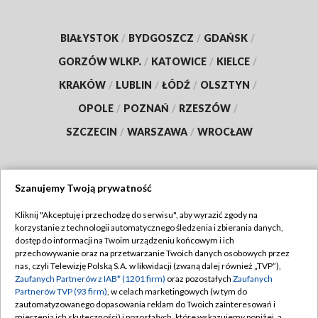
BIAŁYSTOK
/
BYDGOSZCZ
/
GDAŃSK
/
GORZÓW WLKP.
/
KATOWICE
/
KIELCE
/
KRAKÓW
/
LUBLIN
/
ŁÓDŹ
/
OLSZTYN
/
OPOLE
/
POZNAŃ
/
RZESZÓW
/
SZCZECIN
/
WARSZAWA
/
WROCŁAW
Szanujemy Twoją prywatność
Dołącz do nas:
Kliknij "Akceptuję i przechodzę do serwisu", aby wyrazić zgody na
korzystanie z technologii automatycznego śledzenia i zbierania danych,
TVP
dostęp do informacji na Twoim urządzeniu końcowym i ich
Abonament TVP
przechowywanie oraz na przetwarzanie Twoich danych osobowych przez
Regulamin TVP
nas, czyli Telewizję Polską S.A. w likwidacji (zwaną dalej również „TVP”),
Emisja w TVP
Polityka prywatności
Zaufanych Partnerów z IAB* (1201 firm)
oraz pozostałych
Zaufanych
Partnerów TVP (93 firm)
, w celach marketingowych (w tym do
Centrum informacji TVP
Moje zgody
zautomatyzowanego dopasowania reklam do Twoich zainteresowań i
mierzenia ich skuteczności) i pozostałych, które wskazujemy poniżej, a