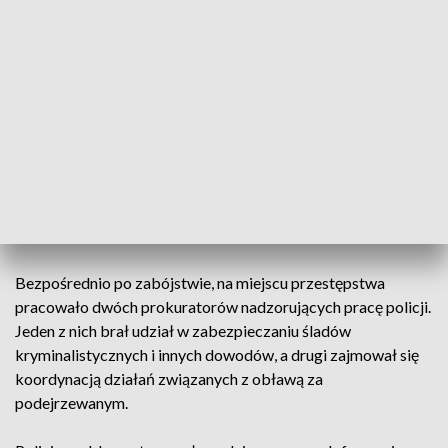
przypuszczalnym motywem zabójstwa mogły być właśnie
sprawy osobiste. Oczywiście, to jednak na razie teza
postawiona w prowadzonym śledztwie - powiedział
Witkowski.
Do tragedii doszło w środę krótko przed godziną 13.
Sprawca wszedł do pralni przy ul. Owczej w Gorzowie Wlkp.
i na oczach innych pracowników strzelił do 26-latki.
Następnie wyszedł z budynku, wsiadł do samochodu i
odjechał.
Bezpośrednio po zabójstwie, na miejscu przestępstwa
pracowało dwóch prokuratorów nadzorujących pracę policji.
Jeden z nich brał udział w zabezpieczaniu śladów
kryminalistycznych i innych dowodów, a drugi zajmował się
koordynacją działań związanych z obławą za
podejrzewanym.