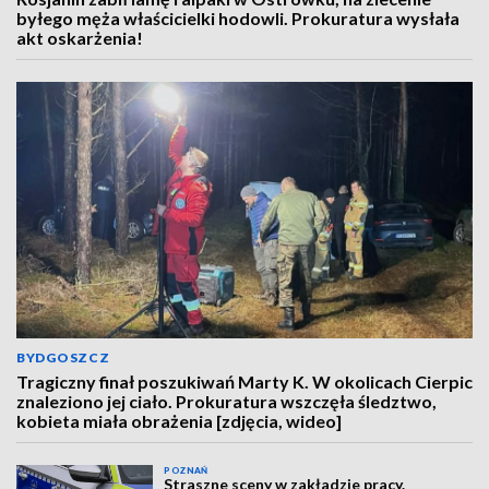
byłego męża właścicielki hodowli. Prokuratura wysłała
akt oskarżenia!
BYDGOSZCZ
Tragiczny finał poszukiwań Marty K. W okolicach Cierpic
znaleziono jej ciało. Prokuratura wszczęła śledztwo,
kobieta miała obrażenia [zdjęcia, wideo]
POZNAŃ
Straszne sceny w zakładzie pracy.