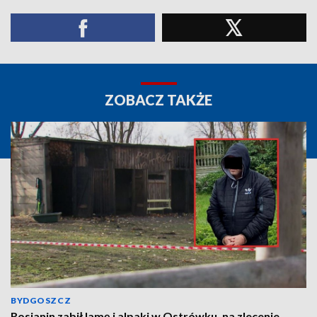
ZOBACZ TAKŻE
BYDGOSZCZ
Rosjanin zabił lamę i alpaki w Ostrówku, na zlecenie