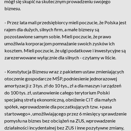
mógł się skupić na skutecznym prowadzeniu swojego
biznesu.
- Przez lata mali przedsiębiorcy mieli poczucie, że Polska jest
rajem dla dużych, silnych firm, a małe biznesy są
pozostawione samym sobie. Mieli poczucie, że prawo
umożliwia korporacjom pomnażanie swoich zysków ich
kosztem. Mieli poczucie, że ulgi podatkowe i inwestycyjne są
zarezerwowane wyłącznie dla silnych - czytamy w liście.
- Konstytucja Biznesu wraz z pakietem ustaw zmieniających
otoczenie gospodarcze MŚP, podniesienie jednorazowej
amortyzacji z 3 tys. zł do 10 tys., zł a dla maszyn i urządzeń
do 100 tys. zł, ustanowienie całego terytorium Polski
specjalną strefą ekonomiczną, obniżenie CIT dla małych
spółek, wprowadzenie dla poczatkujących tzw. +pasa
startowego+, umożliwiającego przez 6 miesięcy sprawdzenie
pomysłu na biznes bez obciążeń na ZUS, wprowadzenie
działalności incydentalnej bez ZUS i inne pozytywne zmiany,