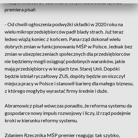
Przypomniał, że 27 czerwca w innym liście otwartym do
premiera pisał:
- Od chwili ogłoszenia podwyżki składki w 2020 roku na
wielu mikroprzedsiębiorców padł blady strach. Już teraz
ledwo wiążą koniec z końcem. Pana rząd dokonał wielu
dobrych zmian w funkcjonowaniu MŚP w Polsce. Jednak bez
zmian w ubezpieczeniach społecznych dla przedsiębiorców
nie będziemy mogli osiągnąć podobnych warunków, jakie
mają przedsiębiorcy w krajach tzw. Starej Unii. Dopóki
będzie istniał ryczałtowy ZUS, dopóty będzie on niszczył
miejsca pracy w Polsce i stanowił barierę dla małego biznesu,
z którego mogłyby wyrastać firmy średnie i duże.
Abramowicz pisał wówczas ponadto, że reforma systemu da
gospodarce nowy impuls rozwojowy i liczy, iż rząd podejmie
kroki w kierunku reformy systemu.
Zdaniem Rzecznika MŚP premier reagując tak szybko,