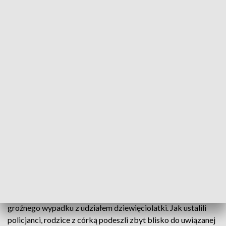
Krowa ugodziła dziewczynkę (fot. KPP w Zakopanem)
Do groźnego wypadku doszło na Gubałówce.
Rodzice z 9-letnią dziewczynką podeszli zbyt blisko
do pasącej się krowy. Zwierzę podnosząc
gwałtownie łeb ugodziło rogiem dziewczynkę w
głowę.
11 września przed godziną 17.00 w Zakopanem na
Gubałówce w pobliżu popularnego deptaku doszło do
groźnego wypadku z udziałem dziewięciolatki. Jak ustalili
policjanci, rodzice z córką podeszli zbyt blisko do uwiązanej