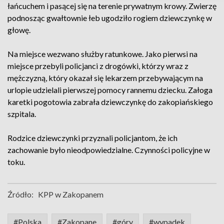
łańcuchem i pasącej się na terenie prywatnym krowy. Zwierzę
podnosząc gwałtownie łeb ugodziło rogiem dziewczynkę w
głowę.
Na miejsce wezwano służby ratunkowe. Jako pierwsi na
miejsce przebyli policjanci z drogówki, którzy wraz z
mężczyzną, który okazał się lekarzem przebywającym na
urlopie udzielali pierwszej pomocy rannemu dziecku. Załoga
karetki pogotowia zabrała dziewczynkę do zakopiańskiego
szpitala.
Rodzice dziewczynki przyznali policjantom, że ich
zachowanie było nieodpowiedzialne. Czynności policyjne w
toku.
Źródło:
KPP w Zakopanem
#Polska
#Zakopane
#góry
#wypadek