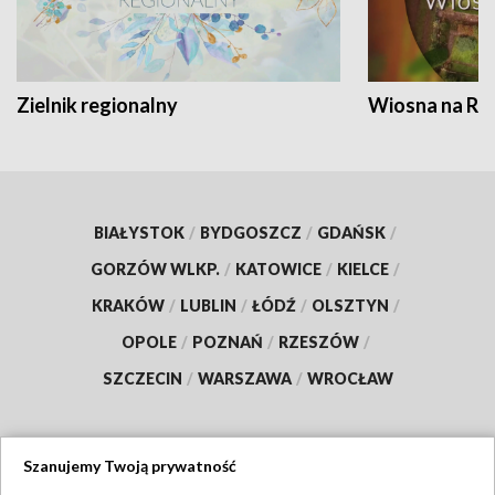
Zielnik regionalny
Wiosna na RO
BIAŁYSTOK
/
BYDGOSZCZ
/
GDAŃSK
/
GORZÓW WLKP.
/
KATOWICE
/
KIELCE
/
KRAKÓW
/
LUBLIN
/
ŁÓDŹ
/
OLSZTYN
/
OPOLE
/
POZNAŃ
/
RZESZÓW
/
SZCZECIN
/
WARSZAWA
/
WROCŁAW
Szanujemy Twoją prywatność
Dołącz do nas: