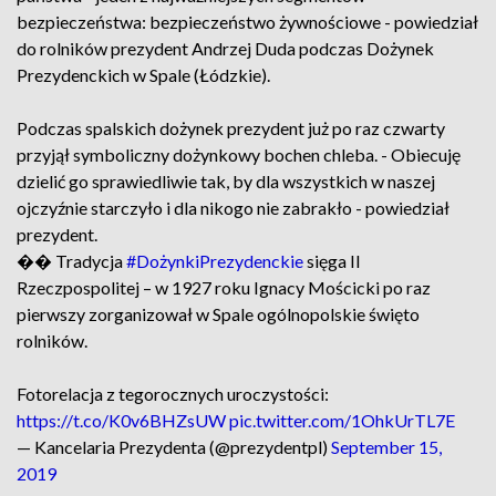
bezpieczeństwa: bezpieczeństwo żywnościowe - powiedział
do rolników prezydent Andrzej Duda podczas Dożynek
Prezydenckich w Spale (Łódzkie).
Podczas spalskich dożynek prezydent już po raz czwarty
przyjął symboliczny dożynkowy bochen chleba. - Obiecuję
dzielić go sprawiedliwie tak, by dla wszystkich w naszej
ojczyźnie starczyło i dla nikogo nie zabrakło - powiedział
prezydent.
�� Tradycja
#DożynkiPrezydenckie
sięga II
Rzeczpospolitej – w 1927 roku Ignacy Mościcki po raz
pierwszy zorganizował w Spale ogólnopolskie święto
rolników.
Fotorelacja z tegorocznych uroczystości:
https://t.co/K0v6BHZsUW
pic.twitter.com/1OhkUrTL7E
— Kancelaria Prezydenta (@prezydentpl)
September 15,
2019