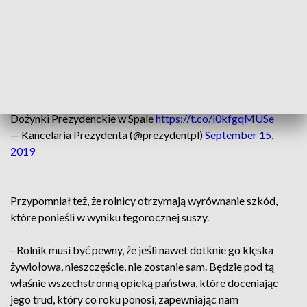
dopłaty bezpośrednie, jakie przychodzą do naszego kraju -
mówił prezydent.
Dodał, że dla polskiej, wiejskiej rodziny stanowi to ogromny
zastrzyk finansowy, który doprowadził do likwidacji
ubóstwa.
Dożynki Prezydenckie w Spale
https://t.co/i0kfgqMUSe
— Kancelaria Prezydenta (@prezydentpl)
September 15,
2019
Przypomniał też, że rolnicy otrzymają wyrównanie szkód,
które ponieśli w wyniku tegorocznej suszy.
- Rolnik musi być pewny, że jeśli nawet dotknie go klęska
żywiołowa, nieszczęście, nie zostanie sam. Będzie pod tą
właśnie wszechstronną opieką państwa, które doceniając
jego trud, który co roku ponosi, zapewniając nam