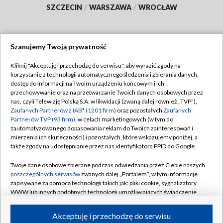
SZCZECIN
/
WARSZAWA
/
WROCŁAW
Szanujemy Twoją prywatność
Dołącz do nas:
Kliknij "Akceptuję i przechodzę do serwisu", aby wyrazić zgody na
korzystanie z technologii automatycznego śledzenia i zbierania danych,
TVP
dostęp do informacji na Twoim urządzeniu końcowym i ich
Abonament TVP
przechowywanie oraz na przetwarzanie Twoich danych osobowych przez
Regulamin TVP
nas, czyli Telewizję Polską S.A. w likwidacji (zwaną dalej również „TVP”),
Emisja w TVP
Zaufanych Partnerów z IAB* (1201 firm)
Polityka prywatności
oraz pozostałych
Zaufanych
Partnerów TVP (93 firm)
, w celach marketingowych (w tym do
Centrum informacji TVP
Moje zgody
zautomatyzowanego dopasowania reklam do Twoich zainteresowań i
mierzenia ich skuteczności) i pozostałych, które wskazujemy poniżej, a
Naziemna Telewizja Cyfrowa
Pomoc
także zgody na udostępnianie przez nas identyfikatora PPID do Google.
Sklep TVP
Biuro reklamy
Twoje dane osobowe zbierane podczas odwiedzania przez Ciebie naszych
Rada Programowa
poszczególnych serwisów
zwanych dalej „Portalem”, w tym informacje
Kontakt
zapisywane za pomocą technologii takich jak: pliki cookie, sygnalizatory
System NOS
WWW lub innych podobnych technologii umożliwiających świadczenie
dopasowanych i bezpiecznych usług, personalizację treści oraz reklam,
Informacje o nadawcy
Kanały
udostępnianie funkcji mediów społecznościowych oraz analizowanie
Akceptuję i przechodzę do serwisu
ruchu w Internecie.
Program dla prasy