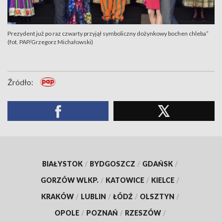
Prezydent już po raz czwarty przyjął symboliczny dożynkowy bochen chleba”
(fot. PAP/Grzegorz Michałowski)
Źródło:
BIAŁYSTOK
/
BYDGOSZCZ
/
GDAŃSK
/
GORZÓW WLKP.
/
KATOWICE
/
KIELCE
/
KRAKÓW
/
LUBLIN
/
ŁÓDŹ
/
OLSZTYN
/
OPOLE
/
POZNAŃ
/
RZESZÓW
/