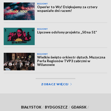
REGIONY
Open'er to Wy! Dziękujemy za cztery
wspaniałe dni razem!
REGIONY
Lipcowe odsłony projektu „50 na 51”
REGIONY
Wielkie święto orkiestr dętych. Muzyczna
Perła Regionów TVP3 zabrzmi w
Wilanowie
ZOBACZ WIĘCEJ
BIAŁYSTOK
/
BYDGOSZCZ
/
GDAŃSK
/