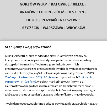
GORZÓW WLKP.
/
KATOWICE
/
KIELCE
/
KRAKÓW
/
LUBLIN
/
ŁÓDŹ
/
OLSZTYN
/
OPOLE
/
POZNAŃ
/
RZESZÓW
/
SZCZECIN
/
WARSZAWA
/
WROCŁAW
Szanujemy Twoją prywatność
Dołącz do nas:
Kliknij "Akceptuję i przechodzę do serwisu", aby wyrazić zgody na
korzystanie z technologii automatycznego śledzenia i zbierania danych,
TVP
dostęp do informacji na Twoim urządzeniu końcowym i ich
Abonament TVP
przechowywanie oraz na przetwarzanie Twoich danych osobowych przez
Regulamin TVP
nas, czyli Telewizję Polską S.A. w likwidacji (zwaną dalej również „TVP”),
Emisja w TVP
Polityka prywatności
Zaufanych Partnerów z IAB* (1201 firm)
oraz pozostałych
Zaufanych
Partnerów TVP (93 firm)
, w celach marketingowych (w tym do
Centrum informacji TVP
Moje zgody
zautomatyzowanego dopasowania reklam do Twoich zainteresowań i
mierzenia ich skuteczności) i pozostałych, które wskazujemy poniżej, a
Naziemna Telewizja Cyfrowa
Pomoc
także zgody na udostępnianie przez nas identyfikatora PPID do Google.
Sklep TVP
Biuro reklamy
Twoje dane osobowe zbierane podczas odwiedzania przez Ciebie naszych