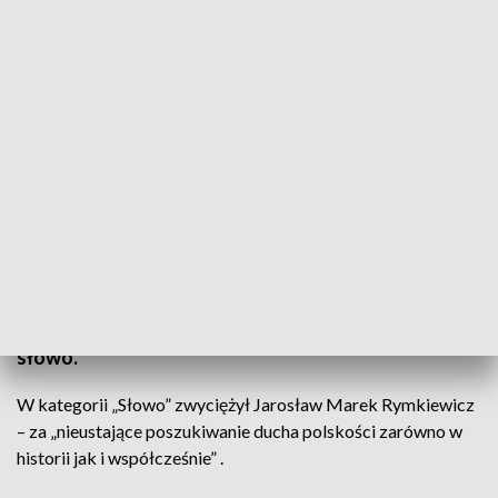
Gala wręczenia nagród (fot. PAP/Leszek Szymański)
Gala „Nagrody Mediów Publicznych” w odbyła się
w Teatrze Polskim w Warszawie. Telewizja Polska,
Polskie Radio i Polska Agencja Prasowa przyznały
wyróżnienia w trzech kategoriach: obraz, muzyka i
słowo.
W kategorii „Słowo” zwyciężył Jarosław Marek Rymkiewicz
– za „nieustające poszukiwanie ducha polskości zarówno w
historii jak i współcześnie” .