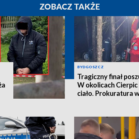
ZOBACZ TAKŻE
BYDGOSZCZ
Tragiczny finał pos
ża
W okolicach Cierpic 
ciało. Prokuratura 
kobieta miała obraże
wideo]