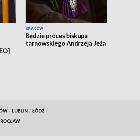
KRAKÓW
Będzie proces biskupa
tarnowskiego Andrzeja Jeża
DEO]
KÓW
/
LUBLIN
/
ŁÓDŹ
/
ROCŁAW