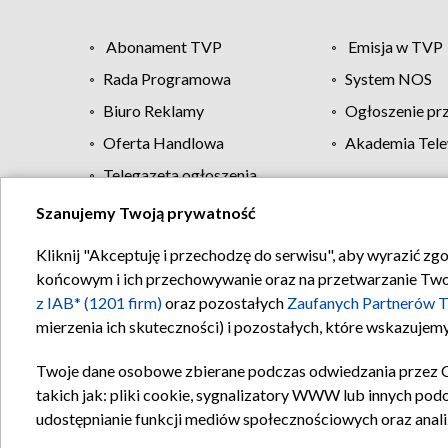
Abonament TVP
Emisja w TVP
Rada Programowa
System NOS
Biuro Reklamy
Ogłoszenie pr
Oferta Handlowa
Akademia Tele
Telegazeta ogłoszenia
Szanujemy Twoją prywatność
Regulamin TVP
Kliknij "Akceptuję i przechodzę do serwisu", aby wyrazić zg
końcowym i ich przechowywanie oraz na przetwarzanie Twoich
z IAB* (1201 firm)
oraz pozostałych
Zaufanych Partnerów T
mierzenia ich skuteczności) i pozostałych, które wskazujemy
Twoje dane osobowe zbierane podczas odwiedzania przez 
takich jak: pliki cookie, sygnalizatory WWW lub innych pod
udostępnianie funkcji mediów społecznościowych oraz anali