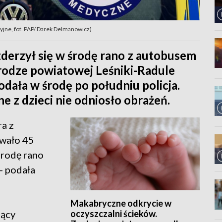
acyjne, fot. PAP/ Darek Delmanowicz)
derzył się w środę rano z autobusem
rodze powiatowej Leśniki-Radule
podała w środę po południu policja.
e z dzieci nie odniosło obrażeń.
a z
wało 45
środę rano
- podała
Makabryczne odkrycie w
oczyszczalni ścieków.
jący