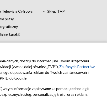
 Telewizja Cyfrowa
Sklep TVP
la prasy
tograficzny
sing (znaki)
klamy
Kontakt
rania danych, dostęp do informacji na Twoim urządzeniu
idacji (zwaną dalej również „TVP”),
Zaufanych Partnerów
anego dopasowania reklam do Twoich zainteresowań i
a PPID do Google.
”, w tym informacje zapisywane za pomocą technologii
zpiecznych usług, personalizację treści oraz reklam,