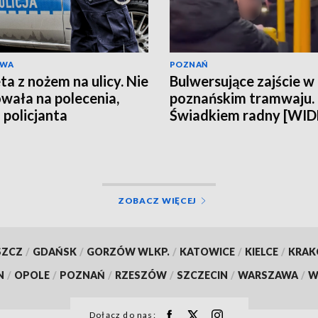
AWA
POZNAŃ
ta z nożem na ulicy. Nie
Bulwersujące zajście w
wała na polecenia,
poznańskim tramwaju.
 policjanta
Świadkiem radny [WI
ZOBACZ WIĘCEJ
SZCZ
/
GDAŃSK
/
GORZÓW WLKP.
/
KATOWICE
/
KIELCE
/
KRA
N
/
OPOLE
/
POZNAŃ
/
RZESZÓW
/
SZCZECIN
/
WARSZAWA
/
W
Dołącz do nas: