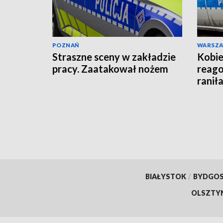
POZNAŃ
WARSZ
Straszne sceny w zakładzie
Kobie
pracy. Zaatakował nożem
reago
raniła
BIAŁYSTOK
/
BYDGO
OLSZTY