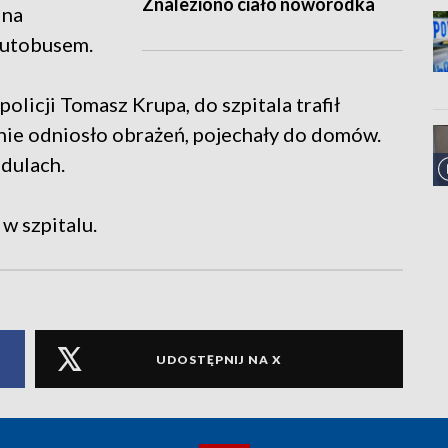
Znaleziono ciało noworodka
 na
 autobusem.
olicji Tomasz Krupa, do szpitala trafił
 nie odniosło obrażeń, pojechały do domów.
adulach.
 w szpitalu.
UDOSTĘPNIJ NA X