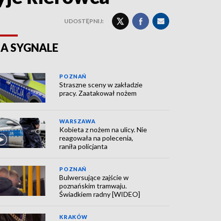
UDOSTĘPNIJ:
A SYGNALE
POZNAŃ
Straszne sceny w zakładzie
pracy. Zaatakował nożem
WARSZAWA
Kobieta z nożem na ulicy. Nie
reagowała na polecenia,
raniła policjanta
POZNAŃ
Bulwersujące zajście w
poznańskim tramwaju.
Świadkiem radny [WIDEO]
KRAKÓW