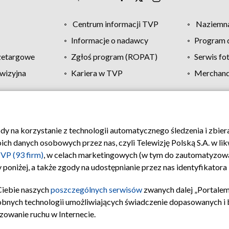
Centrum informacji TVP
Naziemna
Informacje o nadawcy
Program d
zetargowe
Zgłoś program (ROPAT)
Serwis fo
wizyjna
Kariera w TVP
Merchandi
Polityka prywatności
Moje zgody
Pomoc
Biuro re
ody na korzystanie z technologii automatycznego śledzenia i zbie
 danych osobowych przez nas, czyli Telewizję Polską S.A. w likw
VP (93 firm)
, w celach marketingowych (w tym do zautomatyzow
 poniżej, a także zgody na udostępnianie przez nas identyfikator
Ciebie naszych
poszczególnych serwisów
zwanych dalej „Portalem
obnych technologii umożliwiających świadczenie dopasowanych i be
zowanie ruchu w Internecie.