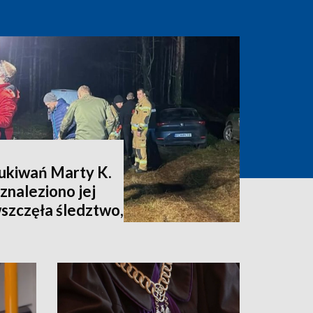
zukiwań Marty K.
znaleziono jej
wszczęła śledztwo,
nia [zdjęcia,