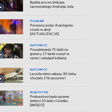
Będzie proces biskupa
tarnowskiego Andrzeja Jeża
POZNAŃ
Ponowny pożar. 8 zastępów
straży w akcji
[AKTUALIZACJA]
KATOWICE
Poszukiwania 71-latki na
granicy. 17-latek ruszył w
teren i odnalazł kobietę
KATOWICE
Leczyła mimo zakazu. 82-latka
słyszała 176 zarzutów!
BIAŁYSTOK
Prokuratura bada sprawę
śmierci 10-latki z Gródka
[WIDEO]