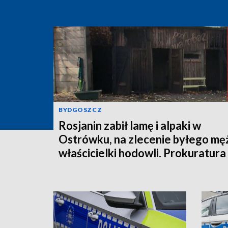
BYDGOSZCZ
Rosjanin zabił lamę i alpaki w
Ostrówku, na zlecenie byłego mę
właścicielki hodowli. Prokuratura
wysłała akt oskarżenia!